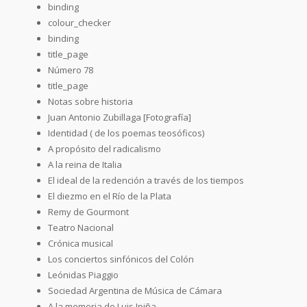
binding
colour_checker
binding
title_page
Número 78
title_page
Notas sobre historia
Juan Antonio Zubillaga [Fotografía]
Identidad ( de los poemas teosóficos)
A propósito del radicalismo
A la reina de Italia
El ideal de la redención a través de los tiempos
El diezmo en el Río de la Plata
Remy de Gourmont
Teatro Nacional
Crónica musical
Los conciertos sinfónicos del Colón
Leónidas Piaggio
Sociedad Argentina de Música de Cámara
A la memoria de Luis Ipiña