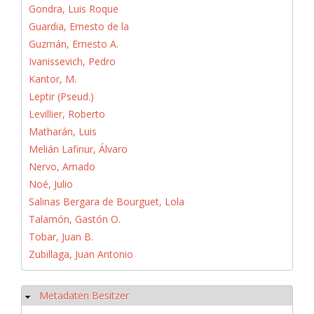
Gondra, Luis Roque
Guardia, Ernesto de la
Guzmán, Ernesto A.
Ivanissevich, Pedro
Kantor, M.
Leptir (Pseud.)
Levillier, Roberto
Matharán, Luis
Melián Lafinur, Álvaro
Nervo, Amado
Noé, Julio
Salinas Bergara de Bourguet, Lola
Talamón, Gastón O.
Tobar, Juan B.
Zubillaga, Juan Antonio
Metadaten Besitzer
Hide