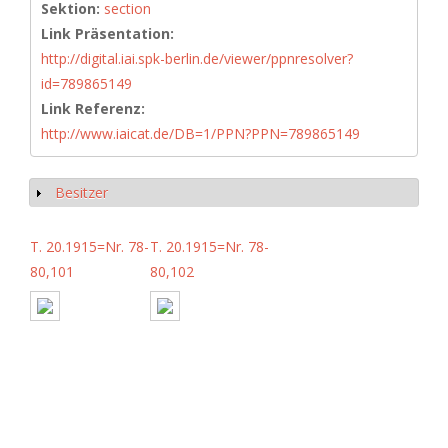
Sektion:
section
Link Präsentation:
http://digital.iai.spk-berlin.de/viewer/ppnresolver?
id=789865149
Link Referenz:
http://www.iaicat.de/DB=1/PPN?PPN=789865149
Besitzer
Show
T. 20.1915=Nr. 78-
T. 20.1915=Nr. 78-
80,101
80,102