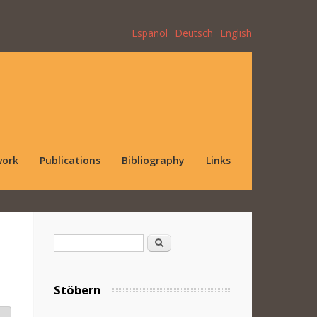
Español
Deutsch
English
work
Publications
Bibliography
Links
Search form
Search
Stöbern