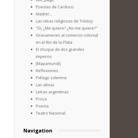
Poesías de Carducci
Madre!...
Las ideas religiosas de Tolstoy
"Di, ¿Me quiere? ¿No me quiere?"
Gravamenes al comercio colonial
en el Río de la Plata
El choque de dos grandes
imperios
[Mapamundi]
Reflexiones
Piélago solemne
Las almas
Letras argentinas
Prosa
Poesía
Teatro Nacional
Navigation