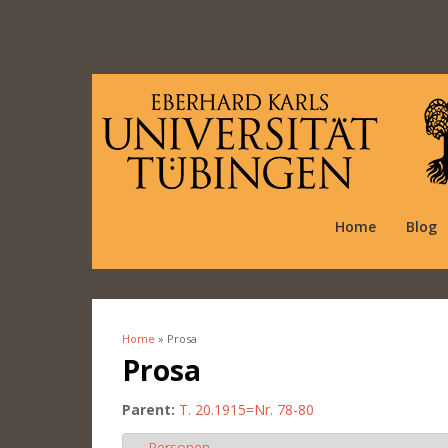
Home
Blog
Home
» Prosa
You are here
Prosa
Parent:
T. 20.1915=Nr. 78-80
Personen
Hide