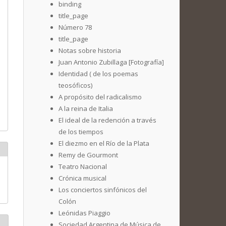
binding
title_page
Número 78
title_page
Notas sobre historia
Juan Antonio Zubillaga [Fotografía]
Identidad ( de los poemas
teosóficos)
A propósito del radicalismo
A la reina de Italia
El ideal de la redención a través
de los tiempos
El diezmo en el Río de la Plata
Remy de Gourmont
Teatro Nacional
Crónica musical
Los conciertos sinfónicos del
Colón
Leónidas Piaggio
Sociedad Argentina de Música de