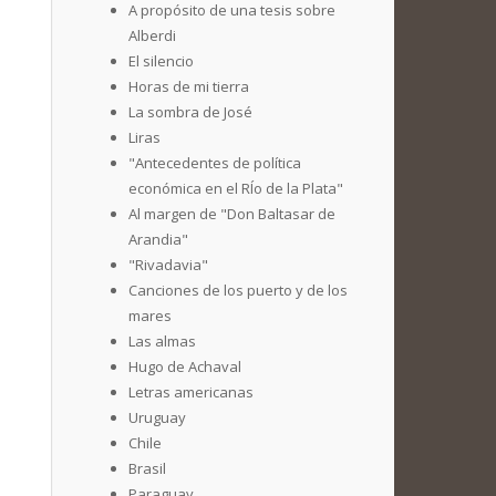
A propósito de una tesis sobre
Alberdi
El silencio
Horas de mi tierra
La sombra de José
Liras
"Antecedentes de política
económica en el RÍo de la Plata"
Al margen de "Don Baltasar de
Arandia"
"Rivadavia"
Canciones de los puerto y de los
mares
Las almas
Hugo de Achaval
Letras americanas
Uruguay
Chile
Brasil
Paraguay