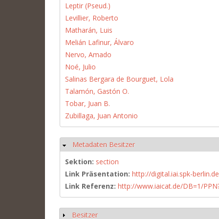
Leptir (Pseud.)
Levillier, Roberto
Matharán, Luis
Melián Lafinur, Álvaro
Nervo, Amado
Noé, Julio
Salinas Bergara de Bourguet, Lola
Talamón, Gastón O.
Tobar, Juan B.
Zubillaga, Juan Antonio
Metadaten Besitzer
Hide
Sektion:
section
Link Präsentation:
http://digital.iai.spk-berli
Link Referenz:
http://www.iaicat.de/DB=1/P
Besitzer
Show