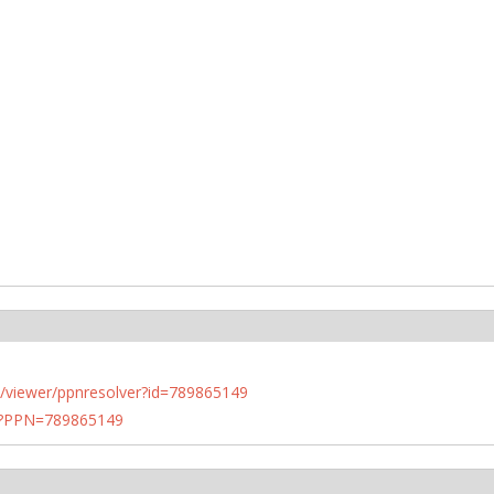
n.de/viewer/ppnresolver?id=789865149
PN?PPN=789865149