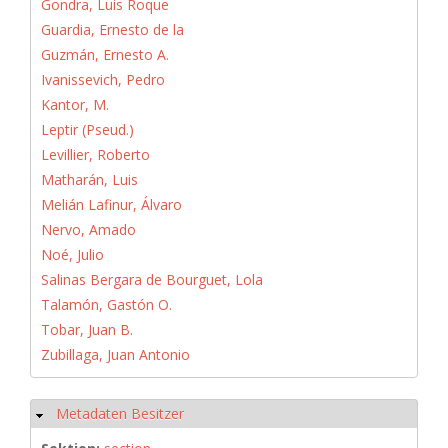
Gondra, Luis Roque
Guardia, Ernesto de la
Guzmán, Ernesto A.
Ivanissevich, Pedro
Kantor, M.
Leptir (Pseud.)
Levillier, Roberto
Matharán, Luis
Melián Lafinur, Álvaro
Nervo, Amado
Noé, Julio
Salinas Bergara de Bourguet, Lola
Talamón, Gastón O.
Tobar, Juan B.
Zubillaga, Juan Antonio
Metadaten Besitzer
Hide