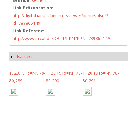
Sektion:
section
Link Präsentation:
http://digital.iai.spk-berlin.de/viewer/ppnresolver?
id=789865149
Link Referenz:
http://www.iaicat.de/DB=1/PPN?PPN=789865149
Besitzer
Show
T. 20.1915=Nr. 78-
T. 20.1915=Nr. 78-
T. 20.1915=Nr. 78-
80,289
80,290
80,291