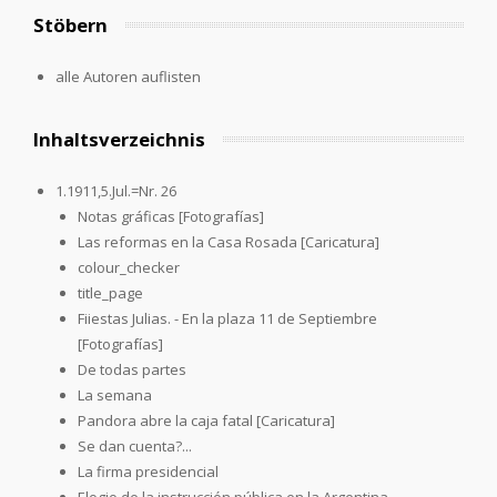
Stöbern
alle Autoren auflisten
Inhaltsverzeichnis
1.1911,5.Jul.=Nr. 26
Notas gráficas [Fotografías]
Las reformas en la Casa Rosada [Caricatura]
colour_checker
title_page
Fiiestas Julias. - En la plaza 11 de Septiembre
[Fotografías]
De todas partes
La semana
Pandora abre la caja fatal [Caricatura]
Se dan cuenta?...
La firma presidencial
Elogio de la instrucción pública en la Argentina