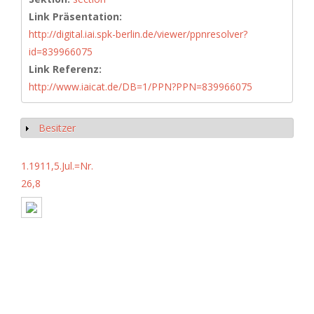
Link Präsentation:
http://digital.iai.spk-berlin.de/viewer/ppnresolver?
id=839966075
Link Referenz:
http://www.iaicat.de/DB=1/PPN?PPN=839966075
Besitzer
Anzeigen
1.1911,5.Jul.=Nr.
26,8