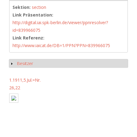
Sektion:
section
Link Präsentation:
http://digital.iai.spk-berlin.de/viewer/ppnresolver?
id=839966075
Link Referenz:
http://www.iaicat.de/DB=1/PPN?PPN=839966075
Besitzer
Anzeigen
1.1911,5.Jul.=Nr.
26,22