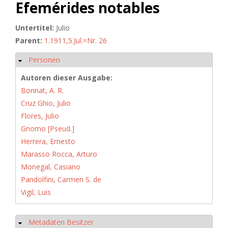
Efemérides notables
Untertitel:
Julio
Parent:
1.1911,5.Jul.=Nr. 26
Personen
Ausblenden
Autoren dieser Ausgabe:
Bonnat, A. R.
Cruz Ghio, Julio
Flores, Julio
Gnomo [Pseud.]
Herrera, Ernesto
Marasso Rocca, Arturo
Monegal, Casiano
Pandolfini, Carmen S. de
Vigil, Luis
Metadaten Besitzer
Ausblenden