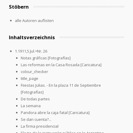
Stöbern
alle Autoren auflisten
Inhaltsverzeichnis
1.1911,5.Jul.=Nr. 26
Notas gráficas [Fotografías]
Las reformas en la Casa Rosada [Caricatura]
colour_checker
title_page
Fiiestas Julias. - En la plaza 11 de Septiembre
[Fotografías]
De todas partes
La semana
Pandora abre la caja fatal [Caricatura]
Se dan cuenta?...
La firma presidencial
Elogio de la instrucción pública en la Argentina