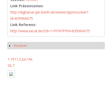
Link Präsentation:
http://digital.iai.spk-berlin.de/viewer/ppnresolver?
id=839966075
Link Referenz:
http://www.iaicat.de/DB=1/PPN?PPN=839966075
Besitzer
Anzeigen
1.1911,5.Jul.=Nr.
26,7