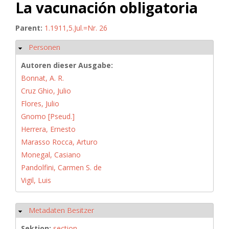
La vacunación obligatoria
Parent:
1.1911,5.Jul.=Nr. 26
Personen
Ausblenden
Autoren dieser Ausgabe:
Bonnat, A. R.
Cruz Ghio, Julio
Flores, Julio
Gnomo [Pseud.]
Herrera, Ernesto
Marasso Rocca, Arturo
Monegal, Casiano
Pandolfini, Carmen S. de
Vigil, Luis
Metadaten Besitzer
Ausblenden
Sektion:
section