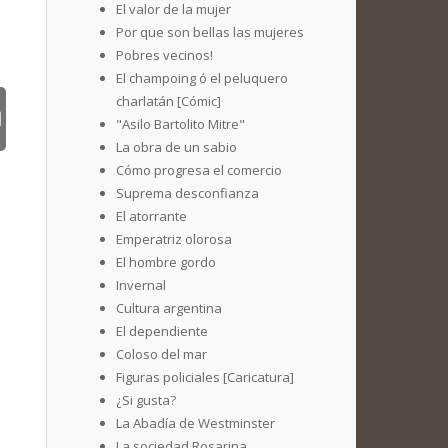
El valor de la mujer
Por que son bellas las mujeres
Pobres vecinos!
El champoing ó el peluquero
charlatán [Cómic]
"Asilo Bartolito Mitre"
La obra de un sabio
Cómo progresa el comercio
Suprema desconfianza
El atorrante
Emperatriz olorosa
El hombre gordo
Invernal
Cultura argentina
El dependiente
Coloso del mar
Figuras policiales [Caricatura]
¿Si gusta?
La Abadía de Westminster
La sociedad Rosarina