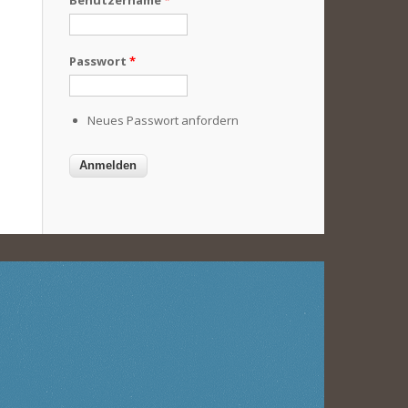
Benutzername
*
Passwort
*
Neues Passwort anfordern