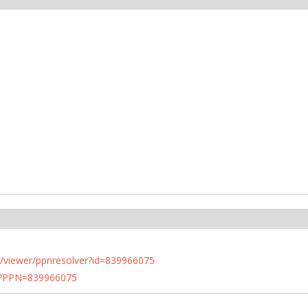
n.de/viewer/ppnresolver?id=839966075
PN?PPN=839966075