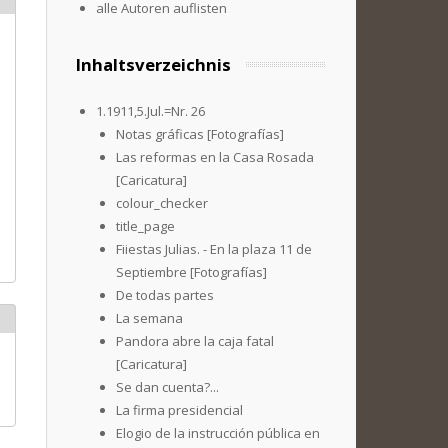
alle Autoren auflisten
Inhaltsverzeichnis
1.1911,5.Jul.=Nr. 26
Notas gráficas [Fotografías]
Las reformas en la Casa Rosada
[Caricatura]
colour_checker
title_page
Fiiestas Julias. - En la plaza 11 de
Septiembre [Fotografías]
De todas partes
La semana
Pandora abre la caja fatal
[Caricatura]
Se dan cuenta?...
La firma presidencial
Elogio de la instrucción pública en