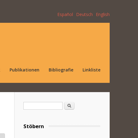
Español
Deutsch
English
k
Publikationen
Bibliografie
Linkliste
Suchformular
Suche
Stöbern