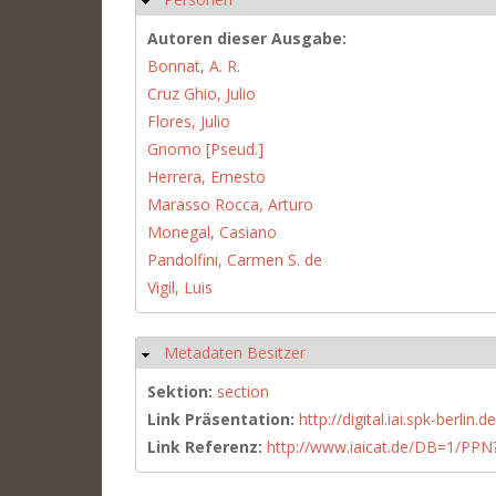
Autoren dieser Ausgabe:
Bonnat, A. R.
Cruz Ghio, Julio
Flores, Julio
Gnomo [Pseud.]
Herrera, Ernesto
Marasso Rocca, Arturo
Monegal, Casiano
Pandolfini, Carmen S. de
Vigil, Luis
Metadaten Besitzer
Ausblenden
Sektion:
section
Link Präsentation:
http://digital.iai.spk-berli
Link Referenz:
http://www.iaicat.de/DB=1/P