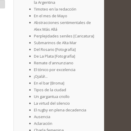
la Argentina
Timoteo en la redacción
En el mes de Mayo
Abstracciones sentimentales de
Alex Más Allá
Perplejidades seniles [Caricatura]
Submarinos de Alta Mar
Del Rosario [Fotografía]
De La Plata [Fotografía]
Remate d'annunziano
El tónico por excelencia
¡Ojalá!...
En el bar [Broma]
Tipos de la ciudad
Un gargantua criollo
La virtud del silencio
El rugby en plena decadencia
Ausencia
Aclaración
Charla femenina