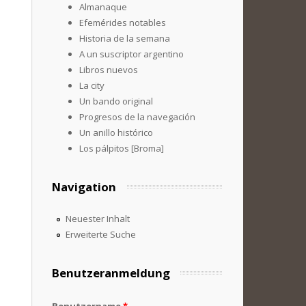
Almanaque
Efemérides notables
Historia de la semana
A un suscriptor argentino
Libros nuevos
La city
Un bando original
Progresos de la navegación
Un anillo histórico
Los pálpitos [Broma]
Navigation
Neuester Inhalt
Erweiterte Suche
Benutzeranmeldung