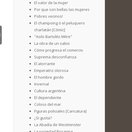
El valor de la mujer
Por que son bellas las mujeres
Pobres vecinos!
El champoing ó el peluquero
charlatán [Cómic]
"Asilo Bartolito Mitre"
La obra de un sabio
Cómo progresa el comercio
Suprema desconfianza
El atorrante
Emperatriz olorosa
El hombre gordo
Invernal
Cultura argentina
El dependiente
Coloso del mar
Figuras policiales [Caricatura]
¿Si gusta?
La Abadía de Westminster
La sociedad Rosarina