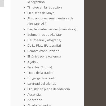
la Argentina
Timoteo en la redacción
En el mes de Mayo
Abstracciones sentimentales de
Alex Más Allá
Perplejidades seniles [Caricatura]
Submarinos de Alta Mar
Del Rosario [Fotografía]
De La Plata [Fotografía]
Remate d'annunziano
El tónico por excelencia
¡Ojalá!...
En el bar [Broma]
Tipos de la ciudad
Un gargantua criollo
La virtud del silencio
El rugby en plena decadencia
Ausencia
Aclaración
Charla femenina