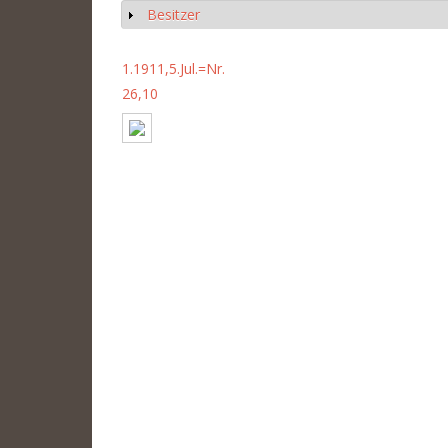
Besitzer
Anzeigen
1.1911,5.Jul.=Nr.
26,10