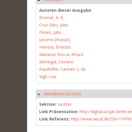
Autoren dieser Ausgabe:
Bonnat, A. R.
Cruz Ghio, Julio
Flores, Julio
Gnomo [Pseud.]
Herrera, Ernesto
Marasso Rocca, Arturo
Monegal, Casiano
Pandolfini, Carmen S. de
Vigil, Luis
Metadaten Besitzer
Ausblenden
Sektion:
section
Link Präsentation:
http://digital.iai.spk-berli
Link Referenz:
http://www.iaicat.de/DB=1/P