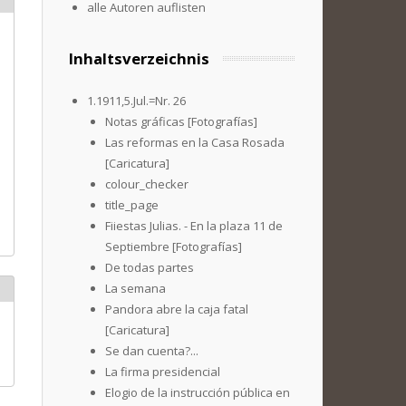
alle Autoren auflisten
Inhaltsverzeichnis
1.1911,5.Jul.=Nr. 26
Notas gráficas [Fotografías]
Las reformas en la Casa Rosada
[Caricatura]
colour_checker
title_page
Fiiestas Julias. - En la plaza 11 de
Septiembre [Fotografías]
De todas partes
La semana
Pandora abre la caja fatal
[Caricatura]
Se dan cuenta?...
La firma presidencial
Elogio de la instrucción pública en