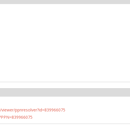
n.de/viewer/ppnresolver?id=839966075
PN?PPN=839966075