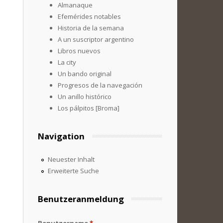
Almanaque
Efemérides notables
Historia de la semana
A un suscriptor argentino
Libros nuevos
La city
Un bando original
Progresos de la navegación
Un anillo histórico
Los pálpitos [Broma]
Navigation
Neuester Inhalt
Erweiterte Suche
Benutzeranmeldung