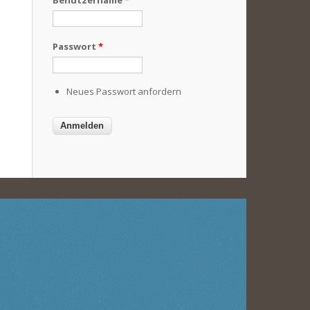
Benutzername
*
Passwort
*
Neues Passwort anfordern