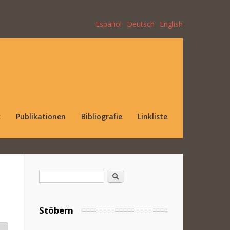
Español
Deutsch
English
k
Publikationen
Bibliografie
Linkliste
Suchformular
Suche
Stöbern