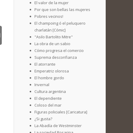
El valor de la mujer
Por que son bellas las mujeres
Pobres vecinos!
El champoing ó el peluquero
charlatán [Cómic]
"Asilo Bartolito Mitre"
La obra de un sabio
Cómo progresa el comercio
Suprema desconfianza
El atorrante
Emperatriz olorosa
El hombre gordo
Invernal
Cultura argentina
El dependiente
Coloso del mar
Figuras policiales [Caricatura]
¿Si gusta?
La Abadía de Westminster
La sociedad Rosarina