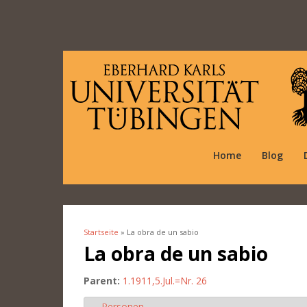
Home
Blog
Startseite
» La obra de un sabio
Sie sind hier
La obra de un sabio
Parent:
1.1911,5.Jul.=Nr. 26
Personen
Ausblenden