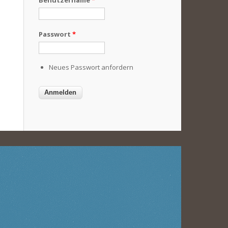
Benutzername
*
Passwort
*
Neues Passwort anfordern