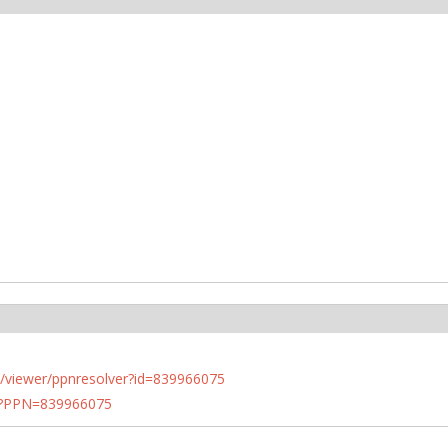
n.de/viewer/ppnresolver?id=839966075
PN?PPN=839966075