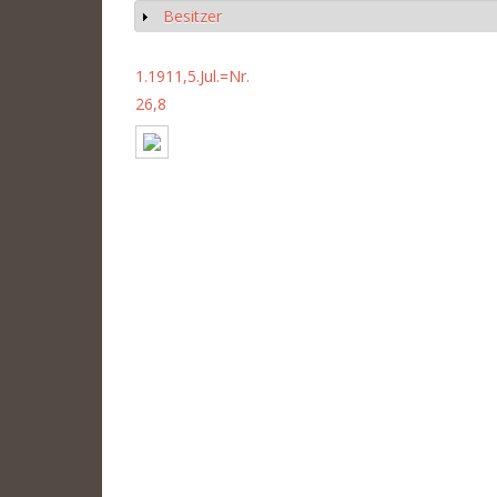
Besitzer
Anzeigen
1.1911,5.Jul.=Nr.
26,8