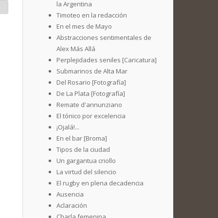
la Argentina
Timoteo en la redacción
En el mes de Mayo
Abstracciones sentimentales de
Alex Más Allá
Perplejidades seniles [Caricatura]
Submarinos de Alta Mar
Del Rosario [Fotografía]
De La Plata [Fotografía]
Remate d'annunziano
El tónico por excelencia
¡Ojalá!...
En el bar [Broma]
Tipos de la ciudad
Un gargantua criollo
La virtud del silencio
El rugby en plena decadencia
Ausencia
Aclaración
Charla femenina