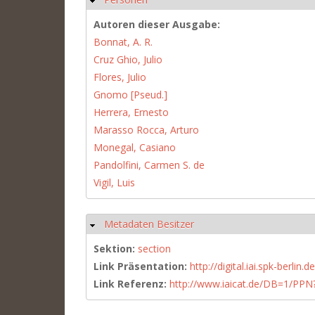
Autoren dieser Ausgabe:
Bonnat, A. R.
Cruz Ghio, Julio
Flores, Julio
Gnomo [Pseud.]
Herrera, Ernesto
Marasso Rocca, Arturo
Monegal, Casiano
Pandolfini, Carmen S. de
Vigil, Luis
Metadaten Besitzer
Ausblenden
Sektion:
section
Link Präsentation:
http://digital.iai.spk-berli
Link Referenz:
http://www.iaicat.de/DB=1/P