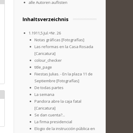
alle Autoren auflisten
Inhaltsverzeichnis
1.1911,5.Jul.=Nr. 26
Notas gráficas [Fotografías]
Las reformas en la Casa Rosada
[Caricatura]
colour_checker
title_page
Fiiestas Julias. - En la plaza 11 de
Septiembre [Fotografías]
De todas partes
La semana
Pandora abre la caja fatal
[Caricatura]
Se dan cuenta?...
La firma presidencial
Elogio de la instrucción pública en