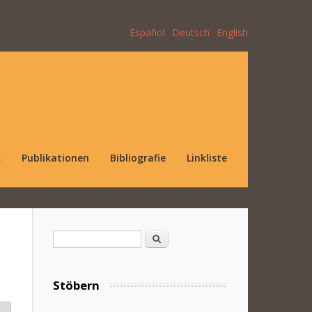
Español
Deutsch
English
k
Publikationen
Bibliografie
Linkliste
Suchformular
Suche
Stöbern