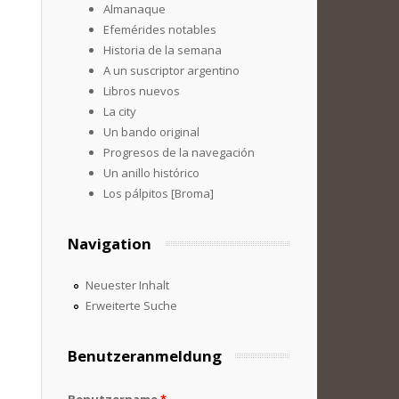
Almanaque
Efemérides notables
Historia de la semana
A un suscriptor argentino
Libros nuevos
La city
Un bando original
Progresos de la navegación
Un anillo histórico
Los pálpitos [Broma]
Navigation
Neuester Inhalt
Erweiterte Suche
Benutzeranmeldung