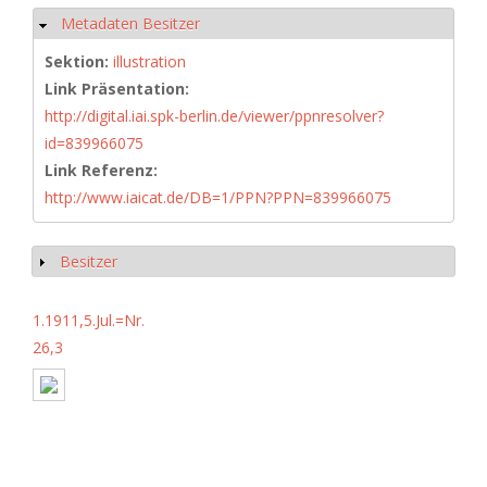
Metadaten Besitzer
Ausblenden
Sektion:
illustration
Link Präsentation:
http://digital.iai.spk-berlin.de/viewer/ppnresolver?
id=839966075
Link Referenz:
http://www.iaicat.de/DB=1/PPN?PPN=839966075
Besitzer
Anzeigen
1.1911,5.Jul.=Nr.
26,3