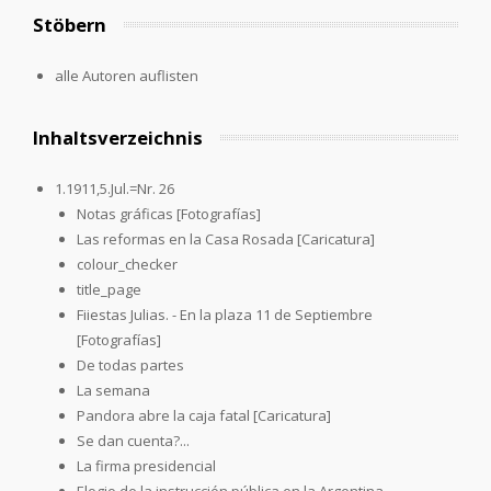
Stöbern
alle Autoren auflisten
Inhaltsverzeichnis
1.1911,5.Jul.=Nr. 26
Notas gráficas [Fotografías]
Las reformas en la Casa Rosada [Caricatura]
colour_checker
title_page
Fiiestas Julias. - En la plaza 11 de Septiembre
[Fotografías]
De todas partes
La semana
Pandora abre la caja fatal [Caricatura]
Se dan cuenta?...
La firma presidencial
Elogio de la instrucción pública en la Argentina