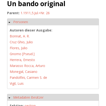
Un bando original
Parent:
1.1911,5.Jul.=Nr. 26
Personen
Ausblenden
Autoren dieser Ausgabe:
Bonnat, A. R.
Cruz Ghio, Julio
Flores, Julio
Gnomo [Pseud.]
Herrera, Ernesto
Marasso Rocca, Arturo
Monegal, Casiano
Pandolfini, Carmen S. de
Vigil, Luis
Metadaten Besitzer
Ausblenden
Sektion:
section