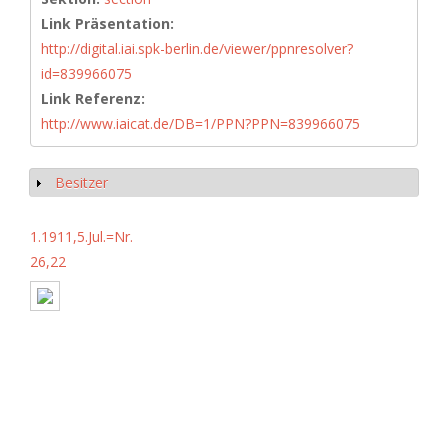
Link Präsentation:
http://digital.iai.spk-berlin.de/viewer/ppnresolver?
id=839966075
Link Referenz:
http://www.iaicat.de/DB=1/PPN?PPN=839966075
Besitzer
Anzeigen
1.1911,5.Jul.=Nr.
26,22