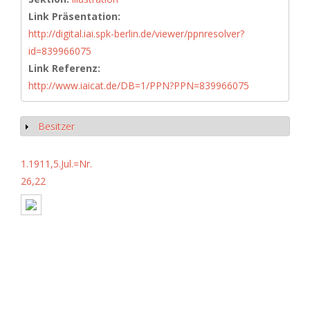
Link Präsentation:
http://digital.iai.spk-berlin.de/viewer/ppnresolver?
id=839966075
Link Referenz:
http://www.iaicat.de/DB=1/PPN?PPN=839966075
Besitzer
Anzeigen
1.1911,5.Jul.=Nr.
26,22