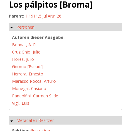
Los pálpitos [Broma]
Parent:
1.1911,5.Jul.=Nr. 26
Personen
Ausblenden
Autoren dieser Ausgabe:
Bonnat, A. R.
Cruz Ghio, Julio
Flores, Julio
Gnomo [Pseud.]
Herrera, Ernesto
Marasso Rocca, Arturo
Monegal, Casiano
Pandolfini, Carmen S. de
Vigil, Luis
Metadaten Besitzer
Ausblenden
Sektion:
illustration