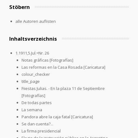
Stöbern
alle Autoren auflisten
Inhaltsverzeichnis
1.1911,5.Jul.=Nr. 26
Notas gráficas [Fotografías]
Las reformas en la Casa Rosada [Caricatura]
colour_checker
title_page
Fiiestas Julias. - En la plaza 11 de Septiembre
[Fotografías]
De todas partes
La semana
Pandora abre la caja fatal [Caricatura]
Se dan cuenta?...
La firma presidencial
Elogio de la instrucción pública en la Argentina