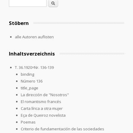
Search form
Search
Stöbern
alle Autoren auflisten
Inhaltsverzeichnis
T. 36.1920=Nr. 136-139
binding
Número 136
title_page
La dirección de "Nosotros"
El romantismo francés
Carta lírica a otra mujer
Eça de Queiroz novelista
Poemas
Criterio de fundamentación de las sociedades