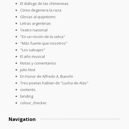
El diálogo de las chimeneas
Cómo degenera la raza
Glosas al quijotismo
Letras argentinas
Teatro nacional
"En un rincón de la selva"
"Más fuerte que nosotros"
"Los salvajes"
El año musical
Notas y comentarios
Julio Noé
En honor de Alfredo A. Bianchi
Tres poetas hablan de "Lucha de Alas"
contents
binding
colour_checker
Navigation