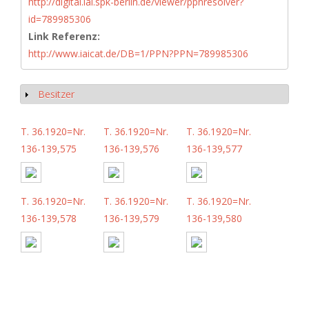
http://digital.iai.spk-berlin.de/viewer/ppnresolver?
id=789985306
Link Referenz:
http://www.iaicat.de/DB=1/PPN?PPN=789985306
Besitzer
Show
T. 36.1920=Nr.
T. 36.1920=Nr.
T. 36.1920=Nr.
136-139,575
136-139,576
136-139,577
T. 36.1920=Nr.
T. 36.1920=Nr.
T. 36.1920=Nr.
136-139,578
136-139,579
136-139,580