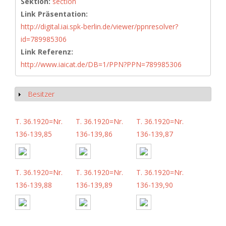
Sektion:
section
Link Präsentation:
http://digital.iai.spk-berlin.de/viewer/ppnresolver?
id=789985306
Link Referenz:
http://www.iaicat.de/DB=1/PPN?PPN=789985306
Besitzer
Show
T. 36.1920=Nr.
T. 36.1920=Nr.
T. 36.1920=Nr.
136-139,85
136-139,86
136-139,87
T. 36.1920=Nr.
T. 36.1920=Nr.
T. 36.1920=Nr.
136-139,88
136-139,89
136-139,90