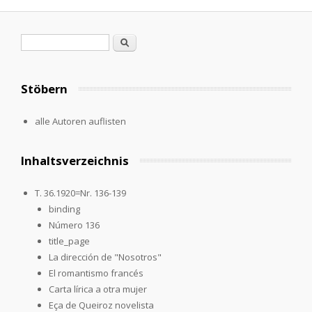
Search form
Search
Stöbern
alle Autoren auflisten
Inhaltsverzeichnis
T. 36.1920=Nr. 136-139
binding
Número 136
title_page
La dirección de "Nosotros"
El romantismo francés
Carta lírica a otra mujer
Eça de Queiroz novelista