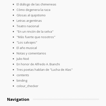
El diálogo de las chimeneas
Cómo degenera la raza
Glosas al quijotismo
Letras argentinas
Teatro nacional
"En un rincón de la selva"
"Más fuerte que nosotros"
"Los salvajes"
El año musical
Notas y comentarios
Julio Noé
En honor de Alfredo A. Bianchi
Tres poetas hablan de "Lucha de Alas"
contents
binding
colour_checker
Navigation