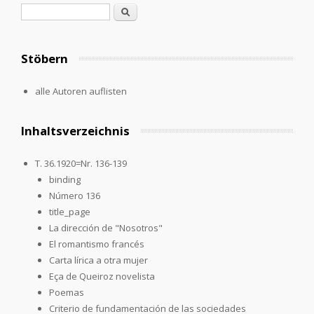
Search form
Search
Stöbern
alle Autoren auflisten
Inhaltsverzeichnis
T. 36.1920=Nr. 136-139
binding
Número 136
title_page
La dirección de "Nosotros"
El romantismo francés
Carta lírica a otra mujer
Eça de Queiroz novelista
Poemas
Criterio de fundamentación de las sociedades