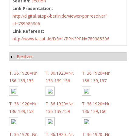
Sektion:
section
Link Präsentation:
http://digital.iai.spk-berlin.de/viewer/ppnresolver?
id=789985306
Link Referenz:
http://www.iaicat.de/DB=1/PPN?PPN=789985306
Besitzer
Show
T. 36.1920=Nr.
T. 36.1920=Nr.
T. 36.1920=Nr.
136-139,155
136-139,156
136-139,157
T. 36.1920=Nr.
T. 36.1920=Nr.
T. 36.1920=Nr.
136-139,158
136-139,159
136-139,160
T. 36.1920=Nr.
T. 36.1920=Nr.
T. 36.1920=Nr.