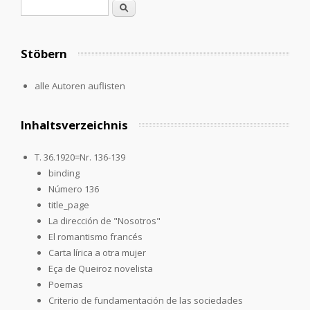
Search form
Search
Stöbern
alle Autoren auflisten
Inhaltsverzeichnis
T. 36.1920=Nr. 136-139
binding
Número 136
title_page
La dirección de "Nosotros"
El romantismo francés
Carta lírica a otra mujer
Eça de Queiroz novelista
Poemas
Criterio de fundamentación de las sociedades