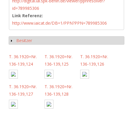
http://digital.iai.spk-berlin.de/viewer/ppnresolver?
id=789985306
Link Referenz:
http://www.iaicat.de/DB=1/PPN?PPN=789985306
Besitzer
Show
T. 36.1920=Nr.
T. 36.1920=Nr.
T. 36.1920=Nr.
136-139,124
136-139,125
136-139,126
T. 36.1920=Nr.
T. 36.1920=Nr.
136-139,127
136-139,128