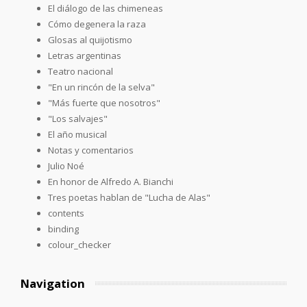
El diálogo de las chimeneas
Cómo degenera la raza
Glosas al quijotismo
Letras argentinas
Teatro nacional
"En un rincón de la selva"
"Más fuerte que nosotros"
"Los salvajes"
El año musical
Notas y comentarios
Julio Noé
En honor de Alfredo A. Bianchi
Tres poetas hablan de "Lucha de Alas"
contents
binding
colour_checker
Navigation