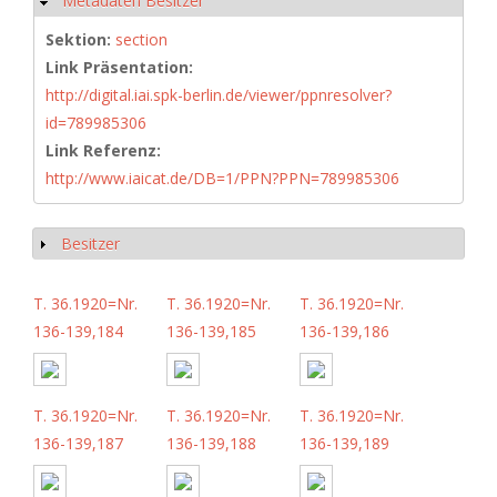
Metadaten Besitzer
Hide
Sektion:
section
Link Präsentation:
http://digital.iai.spk-berlin.de/viewer/ppnresolver?
id=789985306
Link Referenz:
http://www.iaicat.de/DB=1/PPN?PPN=789985306
Besitzer
Show
T. 36.1920=Nr.
T. 36.1920=Nr.
T. 36.1920=Nr.
136-139,184
136-139,185
136-139,186
T. 36.1920=Nr.
T. 36.1920=Nr.
T. 36.1920=Nr.
136-139,187
136-139,188
136-139,189