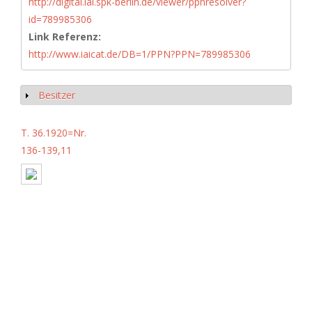
http://digital.iai.spk-berlin.de/viewer/ppnresolver?
id=789985306
Link Referenz:
http://www.iaicat.de/DB=1/PPN?PPN=789985306
Besitzer
Show
T. 36.1920=Nr.
136-139,11