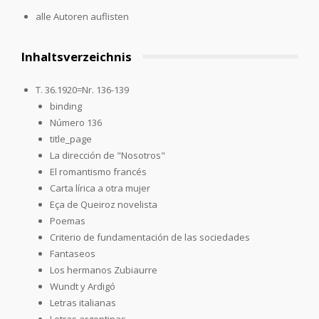
alle Autoren auflisten
Inhaltsverzeichnis
T. 36.1920=Nr. 136-139
binding
Número 136
title_page
La dirección de "Nosotros"
El romantismo francés
Carta lírica a otra mujer
Eça de Queiroz novelista
Poemas
Criterio de fundamentación de las sociedades
Fantaseos
Los hermanos Zubiaurre
Wundt y Ardigó
Letras italianas
Letras argentinas