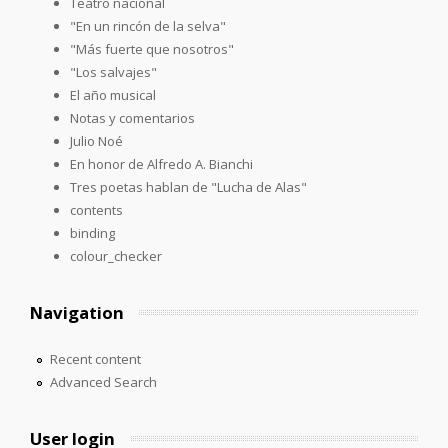
Teatro nacional
"En un rincón de la selva"
"Más fuerte que nosotros"
"Los salvajes"
El año musical
Notas y comentarios
Julio Noé
En honor de Alfredo A. Bianchi
Tres poetas hablan de "Lucha de Alas"
contents
binding
colour_checker
Navigation
Recent content
Advanced Search
User login