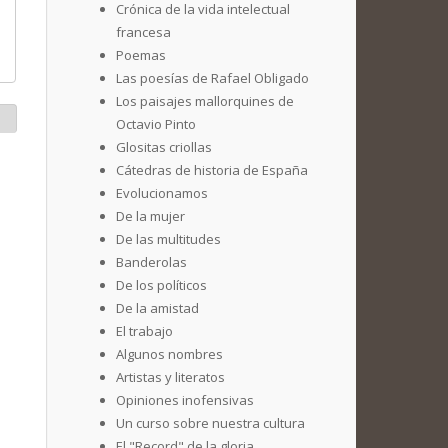
Crónica de la vida intelectual
francesa
Poemas
Las poesías de Rafael Obligado
Los paisajes mallorquines de
Octavio Pinto
Glositas criollas
Cátedras de historia de España
Evolucionamos
De la mujer
De las multitudes
Banderolas
De los políticos
De la amistad
El trabajo
Algunos nombres
Artistas y literatos
Opiniones inofensivas
Un curso sobre nuestra cultura
El "Record" de la gloria