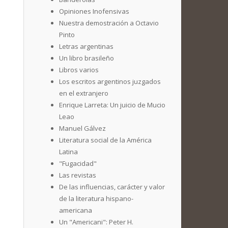
Opiniones Inofensivas
Nuestra demostración a Octavio
Pinto
Letras argentinas
Un libro brasileño
Libros varios
Los escritos argentinos juzgados
en el extranjero
Enrique Larreta: Un juicio de Mucio
Leao
Manuel Gálvez
Literatura social de la América
Latina
"Fugacidad"
Las revistas
De las influencias, carácter y valor
de la literatura hispano-
americana
Un "Americani": Peter H.