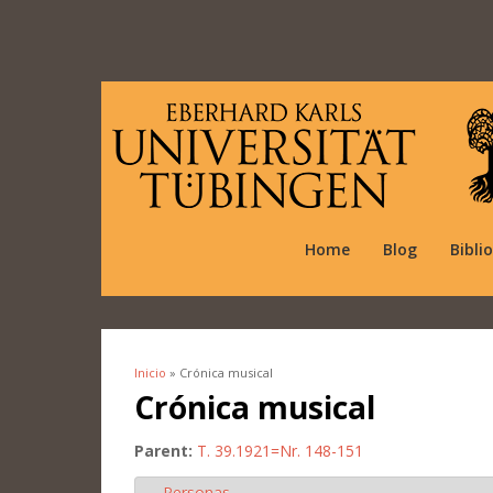
Home
Blog
Bibli
Inicio
» Crónica musical
Se encuentra usted aquí
Crónica musical
Parent:
T. 39.1921=Nr. 148-151
Personas
Ocultar