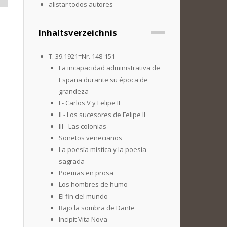
alistar todos autores
Inhaltsverzeichnis
T. 39.1921=Nr. 148-151
La incapacidad administrativa de
España durante su época de
grandeza
I - Carlos V y Felipe II
II - Los sucesores de Felipe II
III - Las colonias
Sonetos venecianos
La poesía mística y la poesía
sagrada
Poemas en prosa
Los hombres de humo
El fin del mundo
Bajo la sombra de Dante
Incipit Vita Nova