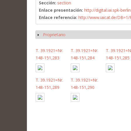
Sección:
section
Enlace presentación:
http://digital.iai.spk-be
Enlace referencia:
http://www.iaicat.de/DB=
Proprietario
Mostrar
T. 39.1921=Nr.
T. 39.1921=Nr.
T. 39.1921=N
148-151,283
148-151,284
148-151,285
T. 39.1921=Nr.
T. 39.1921=Nr.
148-151,289
148-151,290