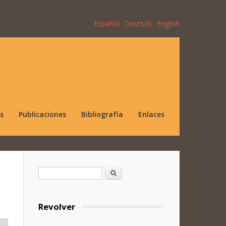
Español
Deutsch
English
s
Publicaciones
Bibliografía
Enlaces
Formulario de búsqueda
Buscar
Revolver