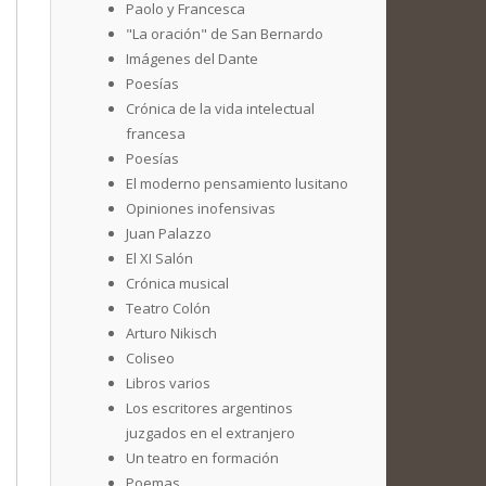
Paolo y Francesca
"La oración" de San Bernardo
Imágenes del Dante
Poesías
Crónica de la vida intelectual
francesa
Poesías
El moderno pensamiento lusitano
Opiniones inofensivas
Juan Palazzo
El XI Salón
Crónica musical
Teatro Colón
Arturo Nikisch
Coliseo
Libros varios
Los escritores argentinos
juzgados en el extranjero
Un teatro en formación
Poemas