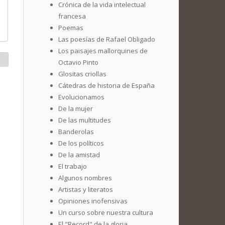
Crónica de la vida intelectual
francesa
Poemas
Las poesías de Rafael Obligado
Los paisajes mallorquines de
Octavio Pinto
Glositas criollas
Cátedras de historia de España
Evolucionamos
De la mujer
De las multitudes
Banderolas
De los políticos
De la amistad
El trabajo
Algunos nombres
Artistas y literatos
Opiniones inofensivas
Un curso sobre nuestra cultura
El "Record" de la gloria