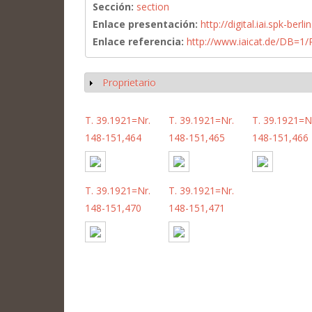
Sección:
section
Enlace presentación:
http://digital.iai.spk-be
Enlace referencia:
http://www.iaicat.de/DB=
Proprietario
Mostrar
T. 39.1921=Nr.
T. 39.1921=Nr.
T. 39.1921=N
148-151,464
148-151,465
148-151,466
T. 39.1921=Nr.
T. 39.1921=Nr.
148-151,470
148-151,471