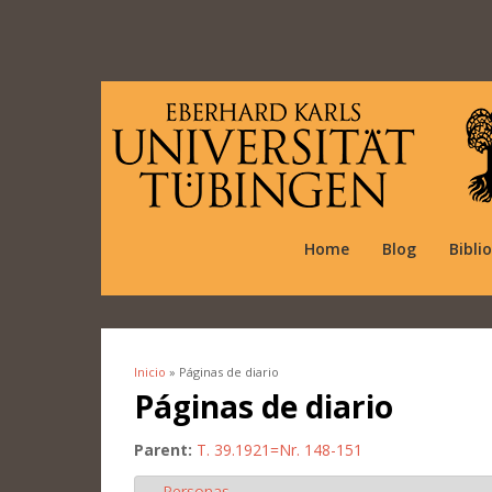
Home
Blog
Bibli
Inicio
» Páginas de diario
Se encuentra usted aquí
Páginas de diario
Parent:
T. 39.1921=Nr. 148-151
Personas
Ocultar