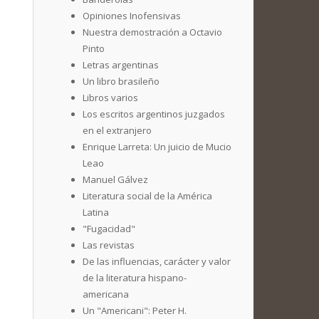
Opiniones Inofensivas
Nuestra demostración a Octavio
Pinto
Letras argentinas
Un libro brasileño
Libros varios
Los escritos argentinos juzgados
en el extranjero
Enrique Larreta: Un juicio de Mucio
Leao
Manuel Gálvez
Literatura social de la América
Latina
"Fugacidad"
Las revistas
De las influencias, carácter y valor
de la literatura hispano-
americana
Un "Americani": Peter H.