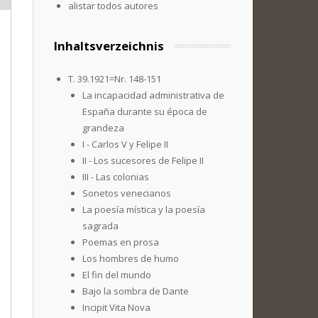
alistar todos autores
Inhaltsverzeichnis
T. 39.1921=Nr. 148-151
La incapacidad administrativa de
España durante su época de
grandeza
I - Carlos V y Felipe II
II - Los sucesores de Felipe II
III - Las colonias
Sonetos venecianos
La poesía mística y la poesía
sagrada
Poemas en prosa
Los hombres de humo
El fin del mundo
Bajo la sombra de Dante
Incipit Vita Nova