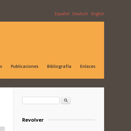
Español
Deutsch
English
s
Publicaciones
Bibliografía
Enlaces
Formulario de búsqueda
Buscar
Revolver