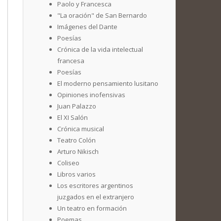
Paolo y Francesca
"La oración" de San Bernardo
Imágenes del Dante
Poesías
Crónica de la vida intelectual
francesa
Poesías
El moderno pensamiento lusitano
Opiniones inofensivas
Juan Palazzo
El XI Salón
Crónica musical
Teatro Colón
Arturo Nikisch
Coliseo
Libros varios
Los escritores argentinos
juzgados en el extranjero
Un teatro en formación
Poemas