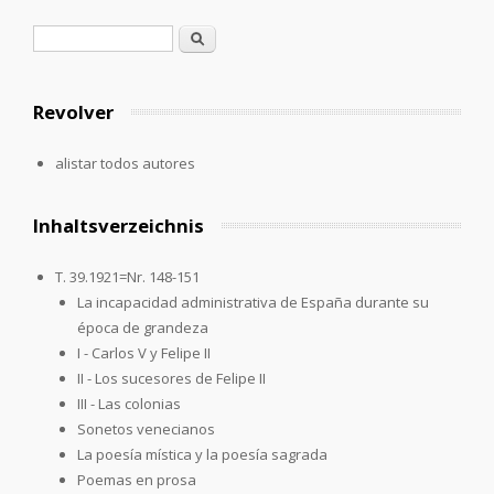
Formulario de búsqueda
Buscar
Revolver
alistar todos autores
Inhaltsverzeichnis
T. 39.1921=Nr. 148-151
La incapacidad administrativa de España durante su
época de grandeza
I - Carlos V y Felipe II
II - Los sucesores de Felipe II
III - Las colonias
Sonetos venecianos
La poesía mística y la poesía sagrada
Poemas en prosa