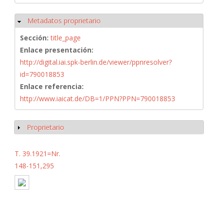
Metadatos proprietario
Ocultar
Sección:
title_page
Enlace presentación:
http://digital.iai.spk-berlin.de/viewer/ppnresolver?
id=790018853
Enlace referencia:
http://www.iaicat.de/DB=1/PPN?PPN=790018853
Proprietario
Mostrar
T. 39.1921=Nr.
148-151,295