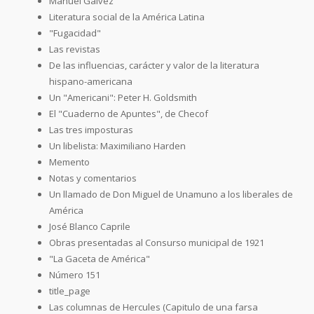
Manuel Gálvez
Literatura social de la América Latina
"Fugacidad"
Las revistas
De las influencias, carácter y valor de la literatura
hispano-americana
Un "Americani": Peter H. Goldsmith
El "Cuaderno de Apuntes", de Checof
Las tres imposturas
Un libelista: Maximiliano Harden
Memento
Notas y comentarios
Un llamado de Don Miguel de Unamuno a los liberales de
América
José Blanco Caprile
Obras presentadas al Consurso municipal de 1921
"La Gaceta de América"
Número 151
title_page
Las columnas de Hercules (Capitulo de una farsa