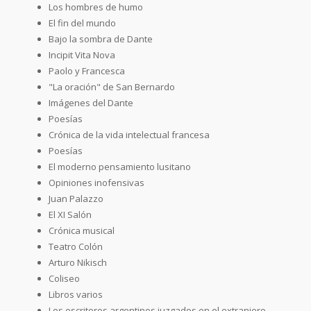
Los hombres de humo
El fin del mundo
Bajo la sombra de Dante
Incipit Vita Nova
Paolo y Francesca
"La oración" de San Bernardo
Imágenes del Dante
Poesías
Crónica de la vida intelectual francesa
Poesías
El moderno pensamiento lusitano
Opiniones inofensivas
Juan Palazzo
El XI Salón
Crónica musical
Teatro Colón
Arturo Nikisch
Coliseo
Libros varios
Los escritores argentinos juzgados en el extranjero