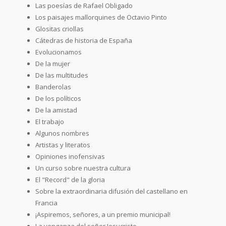
Las poesías de Rafael Obligado
Los paisajes mallorquines de Octavio Pinto
Glositas criollas
Cátedras de historia de España
Evolucionamos
De la mujer
De las multitudes
Banderolas
De los políticos
De la amistad
El trabajo
Algunos nombres
Artistas y literatos
Opiniones inofensivas
Un curso sobre nuestra cultura
El "Record" de la gloria
Sobre la extraordinaria difusión del castellano en
Francia
¡Aspiremos, señores, a un premio municipal!
La venganza del señor Jesucristo