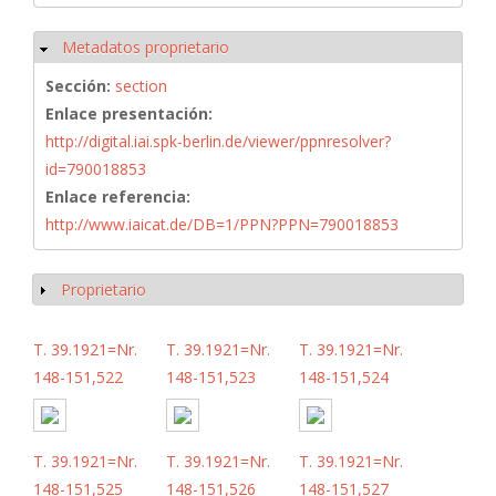
Metadatos proprietario
Ocultar
Sección:
section
Enlace presentación:
http://digital.iai.spk-berlin.de/viewer/ppnresolver?
id=790018853
Enlace referencia:
http://www.iaicat.de/DB=1/PPN?PPN=790018853
Proprietario
Mostrar
T. 39.1921=Nr.
T. 39.1921=Nr.
T. 39.1921=Nr.
148-151,522
148-151,523
148-151,524
T. 39.1921=Nr.
T. 39.1921=Nr.
T. 39.1921=Nr.
148-151,525
148-151,526
148-151,527