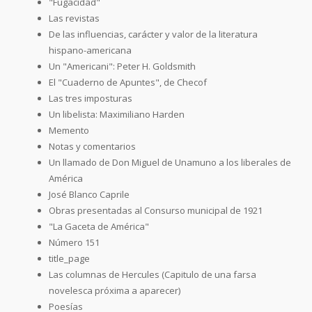
"Fugacidad"
Las revistas
De las influencias, carácter y valor de la literatura
hispano-americana
Un "Americani": Peter H. Goldsmith
El "Cuaderno de Apuntes", de Checof
Las tres imposturas
Un libelista: Maximiliano Harden
Memento
Notas y comentarios
Un llamado de Don Miguel de Unamuno a los liberales de
América
José Blanco Caprile
Obras presentadas al Consurso municipal de 1921
"La Gaceta de América"
Número 151
title_page
Las columnas de Hercules (Capitulo de una farsa
novelesca próxima a aparecer)
Poesías