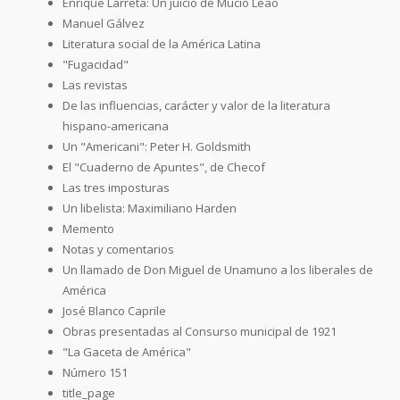
Enrique Larreta: Un juicio de Mucio Leao
Manuel Gálvez
Literatura social de la América Latina
"Fugacidad"
Las revistas
De las influencias, carácter y valor de la literatura
hispano-americana
Un "Americani": Peter H. Goldsmith
El "Cuaderno de Apuntes", de Checof
Las tres imposturas
Un libelista: Maximiliano Harden
Memento
Notas y comentarios
Un llamado de Don Miguel de Unamuno a los liberales de
América
José Blanco Caprile
Obras presentadas al Consurso municipal de 1921
"La Gaceta de América"
Número 151
title_page