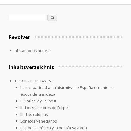
Formulario de búsqueda
Buscar
Revolver
alistar todos autores
Inhaltsverzeichnis
T. 39.1921=Nr. 148-151
La incapacidad administrativa de España durante su
época de grandeza
I - Carlos V y Felipe II
II - Los sucesores de Felipe II
III - Las colonias
Sonetos venecianos
La poesía mística y la poesía sagrada