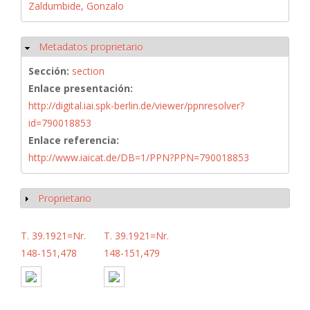
Zaldumbide, Gonzalo
Metadatos proprietario
Ocultar
Sección:
section
Enlace presentación:
http://digital.iai.spk-berlin.de/viewer/ppnresolver?
id=790018853
Enlace referencia:
http://www.iaicat.de/DB=1/PPN?PPN=790018853
Proprietario
Mostrar
T. 39.1921=Nr.
T. 39.1921=Nr.
148-151,478
148-151,479