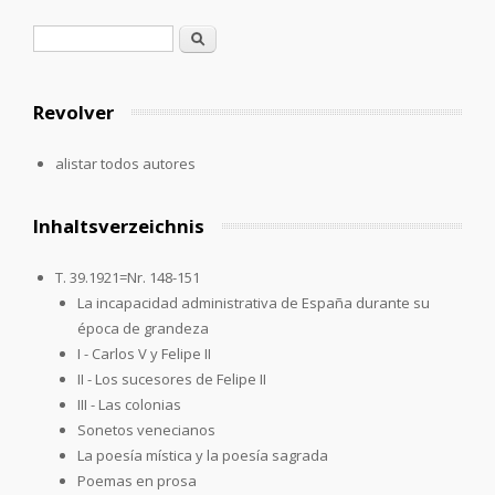
Formulario de búsqueda
Buscar
Revolver
alistar todos autores
Inhaltsverzeichnis
T. 39.1921=Nr. 148-151
La incapacidad administrativa de España durante su
época de grandeza
I - Carlos V y Felipe II
II - Los sucesores de Felipe II
III - Las colonias
Sonetos venecianos
La poesía mística y la poesía sagrada
Poemas en prosa