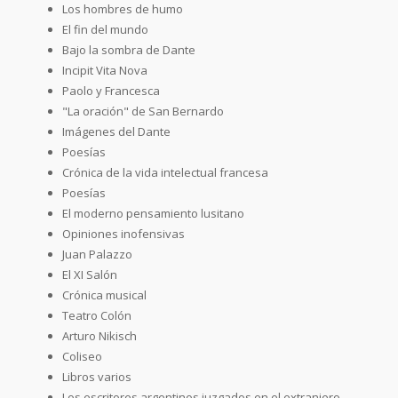
Los hombres de humo
El fin del mundo
Bajo la sombra de Dante
Incipit Vita Nova
Paolo y Francesca
"La oración" de San Bernardo
Imágenes del Dante
Poesías
Crónica de la vida intelectual francesa
Poesías
El moderno pensamiento lusitano
Opiniones inofensivas
Juan Palazzo
El XI Salón
Crónica musical
Teatro Colón
Arturo Nikisch
Coliseo
Libros varios
Los escritores argentinos juzgados en el extranjero