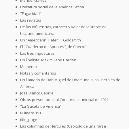
Manuel Gálvez
Literatura social de la América Latina
"Fugacidad"
Las revistas
De las influencias, carácter y valor de la literatura
hispano-americana
Un "Americani": Peter H. Goldsmith
El "Cuaderno de Apuntes", de Checof
Las tres imposturas
Un libelista: Maximiliano Harden
Memento
Notas y comentarios
Un llamado de Don Miguel de Unamuno a los liberales de
América
José Blanco Caprile
Obras presentadas al Consurso municipal de 1921
"La Gaceta de América"
Número 151
title_page
Las columnas de Hercules (Capitulo de una farsa