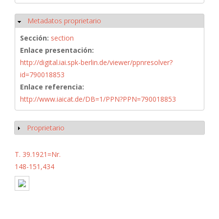
Metadatos proprietario
Ocultar
Sección:
section
Enlace presentación:
http://digital.iai.spk-berlin.de/viewer/ppnresolver?
id=790018853
Enlace referencia:
http://www.iaicat.de/DB=1/PPN?PPN=790018853
Proprietario
Mostrar
T. 39.1921=Nr.
148-151,434