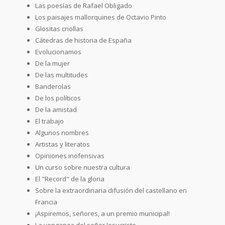
Las poesías de Rafael Obligado
Los paisajes mallorquines de Octavio Pinto
Glositas criollas
Cátedras de historia de España
Evolucionamos
De la mujer
De las multitudes
Banderolas
De los políticos
De la amistad
El trabajo
Algunos nombres
Artistas y literatos
Opiniones inofensivas
Un curso sobre nuestra cultura
El "Record" de la gloria
Sobre la extraordinaria difusión del castellano en
Francia
¡Aspiremos, señores, a un premio municipal!
La venganza del señor Jesucristo