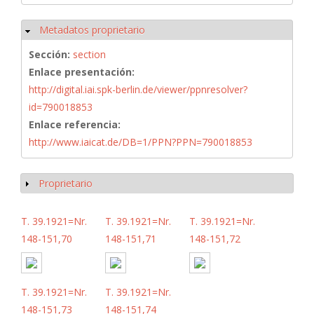
Metadatos proprietario
Ocultar
Sección:
section
Enlace presentación:
http://digital.iai.spk-berlin.de/viewer/ppnresolver?
id=790018853
Enlace referencia:
http://www.iaicat.de/DB=1/PPN?PPN=790018853
Proprietario
Mostrar
T. 39.1921=Nr.
T. 39.1921=Nr.
T. 39.1921=Nr.
148-151,70
148-151,71
148-151,72
T. 39.1921=Nr.
T. 39.1921=Nr.
148-151,73
148-151,74