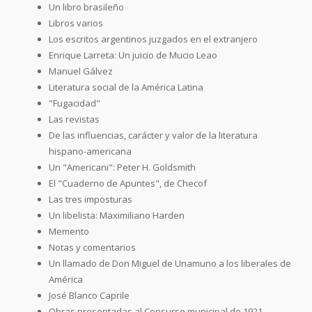
Un libro brasileño
Libros varios
Los escritos argentinos juzgados en el extranjero
Enrique Larreta: Un juicio de Mucio Leao
Manuel Gálvez
Literatura social de la América Latina
"Fugacidad"
Las revistas
De las influencias, carácter y valor de la literatura
hispano-americana
Un "Americani": Peter H. Goldsmith
El "Cuaderno de Apuntes", de Checof
Las tres imposturas
Un libelista: Maximiliano Harden
Memento
Notas y comentarios
Un llamado de Don Miguel de Unamuno a los liberales de
América
José Blanco Caprile
Obras presentadas al Consurso municipal de 1921