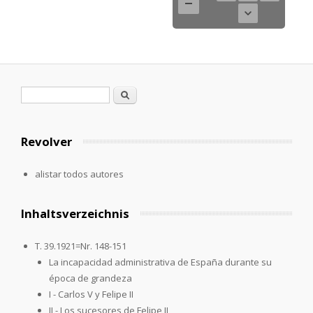
Formulario de búsqueda
Buscar
Revolver
alistar todos autores
Inhaltsverzeichnis
T. 39.1921=Nr. 148-151
La incapacidad administrativa de España durante su
época de grandeza
I - Carlos V y Felipe II
II - Los sucesores de Felipe II