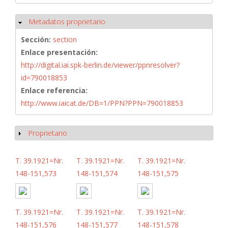
Metadatos proprietario
Ocultar
Sección:
section
Enlace presentación:
http://digital.iai.spk-berlin.de/viewer/ppnresolver?
id=790018853
Enlace referencia:
http://www.iaicat.de/DB=1/PPN?PPN=790018853
Proprietario
Mostrar
T. 39.1921=Nr.
T. 39.1921=Nr.
T. 39.1921=Nr.
148-151,573
148-151,574
148-151,575
T. 39.1921=Nr.
T. 39.1921=Nr.
T. 39.1921=Nr.
148-151,576
148-151,577
148-151,578