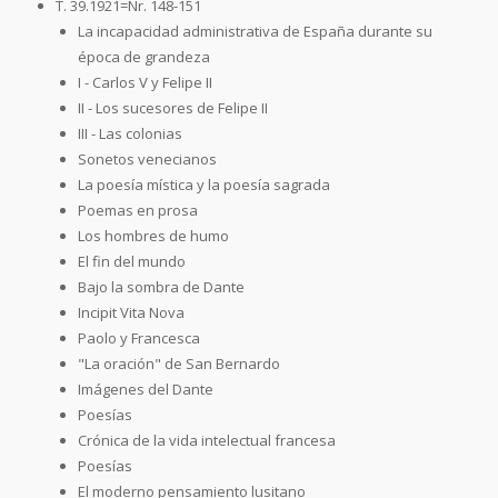
T. 39.1921=Nr. 148-151
La incapacidad administrativa de España durante su
época de grandeza
I - Carlos V y Felipe II
II - Los sucesores de Felipe II
III - Las colonias
Sonetos venecianos
La poesía mística y la poesía sagrada
Poemas en prosa
Los hombres de humo
El fin del mundo
Bajo la sombra de Dante
Incipit Vita Nova
Paolo y Francesca
"La oración" de San Bernardo
Imágenes del Dante
Poesías
Crónica de la vida intelectual francesa
Poesías
El moderno pensamiento lusitano