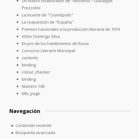
Un nuevo colaborador de "Nosotros": Guiseppe
Prezzolini
La muerte de "Cosmópolis"
La reaparición de "España"
Premios nacionales a la producción literaria de 1919
Víctor Domingo Silva
En pro de los hambrientos de Rusia
Concurso Literario Municipal
contents
binding
colour_checker
binding
Número 148
title_page
Navegación
Contenido reciente
Búsqueda avanzada