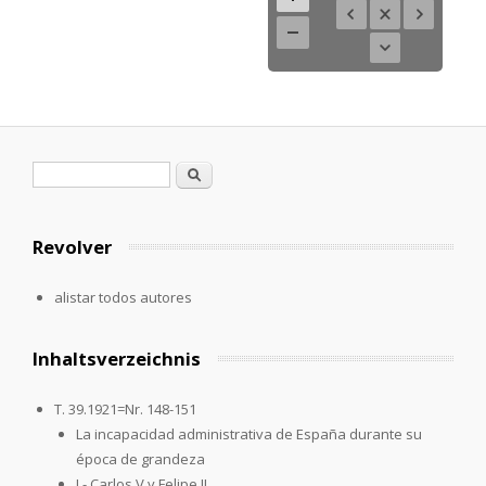
Formulario de búsqueda
Buscar
Revolver
alistar todos autores
Inhaltsverzeichnis
T. 39.1921=Nr. 148-151
La incapacidad administrativa de España durante su
época de grandeza
I - Carlos V y Felipe II