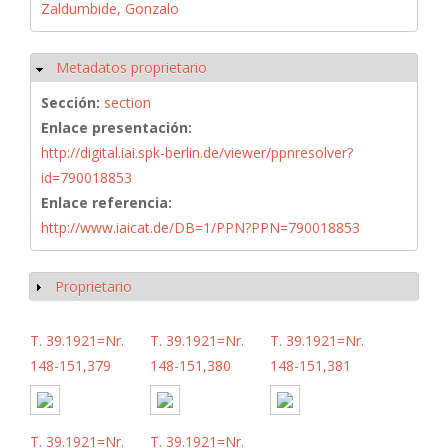
Zaldumbide, Gonzalo
Metadatos proprietario
Ocultar
Sección:
section
Enlace presentación:
http://digital.iai.spk-berlin.de/viewer/ppnresolver?
id=790018853
Enlace referencia:
http://www.iaicat.de/DB=1/PPN?PPN=790018853
Proprietario
Mostrar
T. 39.1921=Nr.
T. 39.1921=Nr.
T. 39.1921=Nr.
148-151,379
148-151,380
148-151,381
T. 39.1921=Nr.
T. 39.1921=Nr.