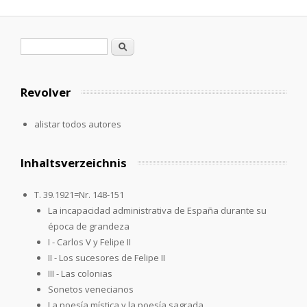
Formulario de búsqueda
Buscar
Revolver
alistar todos autores
Inhaltsverzeichnis
T. 39.1921=Nr. 148-151
La incapacidad administrativa de España durante su
época de grandeza
I - Carlos V y Felipe II
II - Los sucesores de Felipe II
III - Las colonias
Sonetos venecianos
La poesía mística y la poesía sagrada