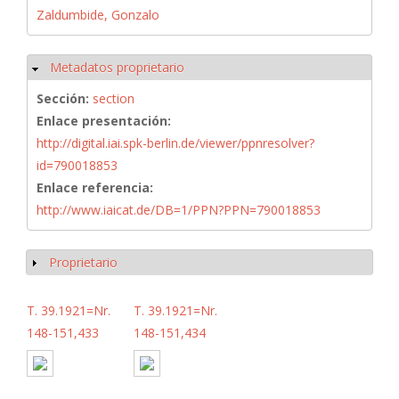
Zaldumbide, Gonzalo
Metadatos proprietario
Ocultar
Sección:
section
Enlace presentación:
http://digital.iai.spk-berlin.de/viewer/ppnresolver?
id=790018853
Enlace referencia:
http://www.iaicat.de/DB=1/PPN?PPN=790018853
Proprietario
Mostrar
T. 39.1921=Nr.
T. 39.1921=Nr.
148-151,433
148-151,434