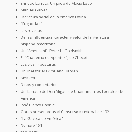
Enrique Larreta: Un juicio de Mucio Leao
Manuel Gálvez
Literatura social de la América Latina
"Fugacidad"
Las revistas
De las influencias, carácter y valor de la literatura
hispano-americana
Un "Americani": Peter H. Goldsmith
El "Cuaderno de Apuntes", de Checof
Las tres imposturas
Un libelista: Maximiliano Harden
Memento
Notas y comentarios
Un llamado de Don Miguel de Unamuno a los liberales de
América
José Blanco Caprile
Obras presentadas al Consurso municipal de 1921
"La Gaceta de América"
Número 151
title_page