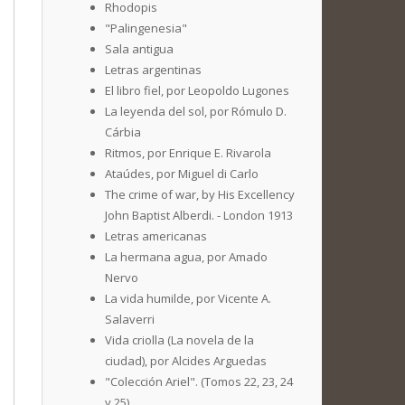
Rhodopis
"Palingenesia"
Sala antigua
Letras argentinas
El libro fiel, por Leopoldo Lugones
La leyenda del sol, por Rómulo D.
Cárbia
Ritmos, por Enrique E. Rivarola
Ataúdes, por Miguel di Carlo
The crime of war, by His Excellency
John Baptist Alberdi. - London 1913
Letras americanas
La hermana agua, por Amado
Nervo
La vida humilde, por Vicente A.
Salaverri
Vida criolla (La novela de la
ciudad), por Alcides Arguedas
"Colección Ariel". (Tomos 22, 23, 24
y 25)