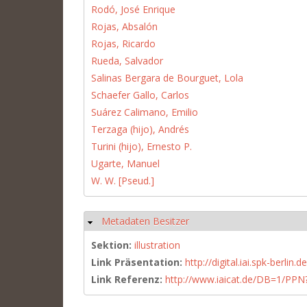
Rodó, José Enrique
Rojas, Absalón
Rojas, Ricardo
Rueda, Salvador
Salinas Bergara de Bourguet, Lola
Schaefer Gallo, Carlos
Suárez Calimano, Emilio
Terzaga (hijo), Andrés
Turini (hijo), Ernesto P.
Ugarte, Manuel
W. W. [Pseud.]
Metadaten Besitzer
Ausblenden
Sektion:
illustration
Link Präsentation:
http://digital.iai.spk-berli
Link Referenz:
http://www.iaicat.de/DB=1/P