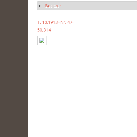
Besitzer
Anzeigen
T. 10.1913=Nr. 47-
50,314