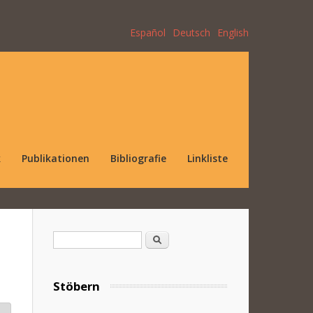
Español
Deutsch
English
k
Publikationen
Bibliografie
Linkliste
Suchformular
Suche
Stöbern