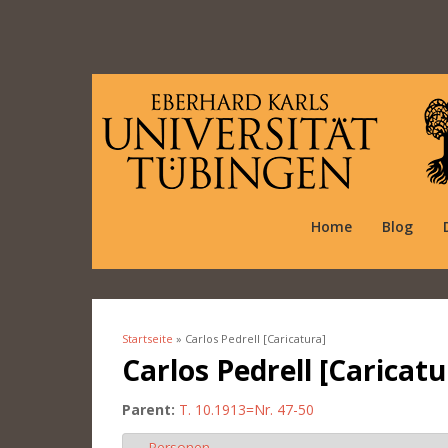
Home
Blog
Startseite
» Carlos Pedrell [Caricatura]
Sie sind hier
Carlos Pedrell [Caricatu
Parent:
T. 10.1913=Nr. 47-50
Personen
Ausblenden