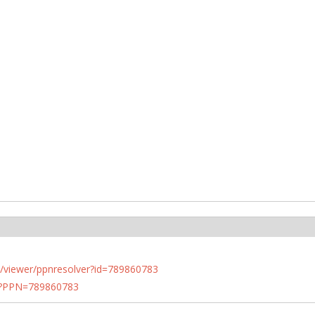
n.de/viewer/ppnresolver?id=789860783
PN?PPN=789860783