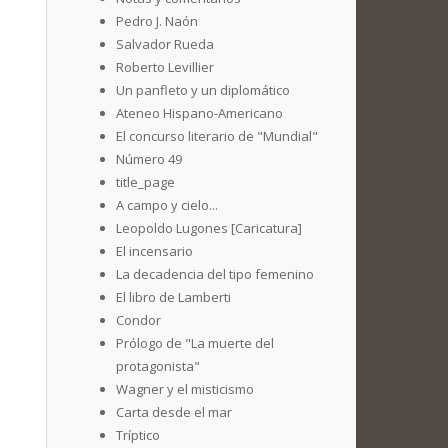
Pedro J. Naón
Salvador Rueda
Roberto Levillier
Un panfleto y un diplomático
Ateneo Hispano-Americano
El concurso literario de "Mundial"
Número 49
title_page
A campo y cielo...
Leopoldo Lugones [Caricatura]
El incensario
La decadencia del tipo femenino
El libro de Lamberti
Condor
Prólogo de "La muerte del
protagonista"
Wagner y el misticismo
Carta desde el mar
Tríptico