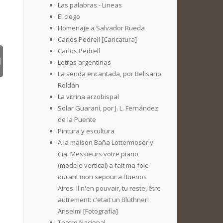
Las palabras - Lineas
El ciego
Homenaje a Salvador Rueda
Carlos Pedrell [Caricatura]
Carlos Pedrell
Letras argentinas
La senda encantada, por Belisario
Roldán
La vitrina arzobispal
Solar Guaraní, por J. L. Fernández
de la Puente
Pintura y escultura
A la maison Baña Lottermoser y
Cia. Messieurs votre piano
(modele vertical) a fait ma foie
durant mon sepour a Buenos
Aires. Il n'en pouvair, tu reste, être
autrement: c'etait un Blüthner!
Anselmi [Fotografía]
Teatro Nacional