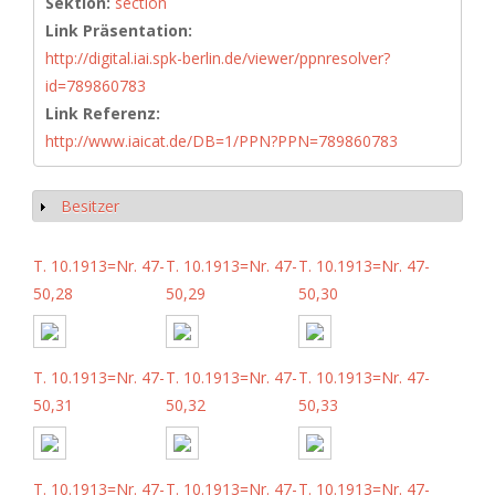
Sektion:
section
Link Präsentation:
http://digital.iai.spk-berlin.de/viewer/ppnresolver?
id=789860783
Link Referenz:
http://www.iaicat.de/DB=1/PPN?PPN=789860783
Besitzer
Anzeigen
T. 10.1913=Nr. 47-
T. 10.1913=Nr. 47-
T. 10.1913=Nr. 47-
50,28
50,29
50,30
T. 10.1913=Nr. 47-
T. 10.1913=Nr. 47-
T. 10.1913=Nr. 47-
50,31
50,32
50,33
T. 10.1913=Nr. 47-
T. 10.1913=Nr. 47-
T. 10.1913=Nr. 47-