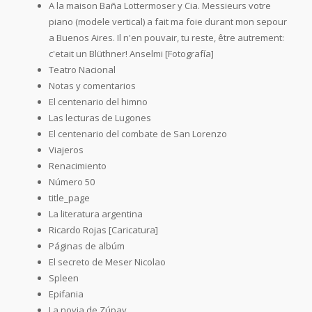
A la maison Baña Lottermoser y Cia. Messieurs votre
piano (modele vertical) a fait ma foie durant mon sepour
a Buenos Aires. Il n'en pouvair, tu reste, être autrement:
c'etait un Blüthner! Anselmi [Fotografía]
Teatro Nacional
Notas y comentarios
El centenario del himno
Las lecturas de Lugones
El centenario del combate de San Lorenzo
Viajeros
Renacimiento
Número 50
title_page
La literatura argentina
Ricardo Rojas [Caricatura]
Páginas de albúm
El secreto de Meser Nicolao
Spleen
Epifania
La novia de Zúpay