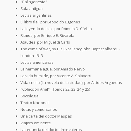
"Palingenesia"
Sala antigua
Letras argentinas
El libro fiel, por Leopoldo Lugones
La leyenda del sol, por Rómulo D. Cárbia
Ritmos, por Enrique E. Rivarola
Ataúdes, por Miguel di Carlo
The crime of war, by His Excellency John Baptist Alberdi. -
London 1913
Letras americanas
La hermana agua, por Amado Nervo
La vida humilde, por Vicente A. Salaverri
Vida criolla (La novela de la ciudad), por Alcides Arguedas
"Colección Ariel". (Tomos 22, 23, 24 y 25)
Sociología
Teatro Nacional
Notas y comentarios
Una carta del doctor Maupas
Viajero eminente
La renuncia del doctor Ingegnieros