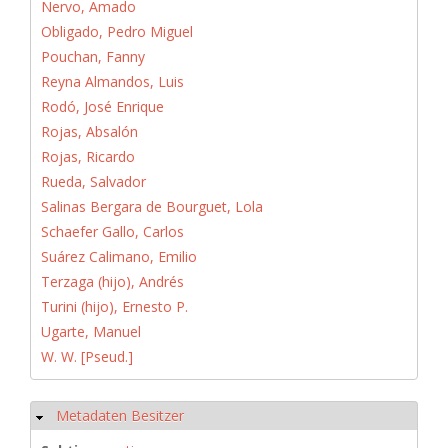
Nervo, Amado
Obligado, Pedro Miguel
Pouchan, Fanny
Reyna Almandos, Luis
Rodó, José Enrique
Rojas, Absalón
Rojas, Ricardo
Rueda, Salvador
Salinas Bergara de Bourguet, Lola
Schaefer Gallo, Carlos
Suárez Calimano, Emilio
Terzaga (hijo), Andrés
Turini (hijo), Ernesto P.
Ugarte, Manuel
W. W. [Pseud.]
Metadaten Besitzer
Ausblenden