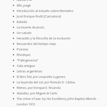
title_page
Introducción al estudio sobre Montalvo
José Enrique Rodó [Caricatura]
Balada
La muerte de Jesús
Un saludo
Heraclito y la filosofía de la evolución
Recuerdos del tiempo viejo
Poesías
Rhodopis
"Palingenesia"
Sala antigua
Letras argentinas
El libro fiel, por Leopoldo Lugones
La leyenda del sol, por Rómulo D. Cárbia
Ritmos, por Enrique E. Rivarola
Ataúdes, por Miguel di Carlo
The crime of war, by His Excellency John Baptist Alberdi. -
London 1913