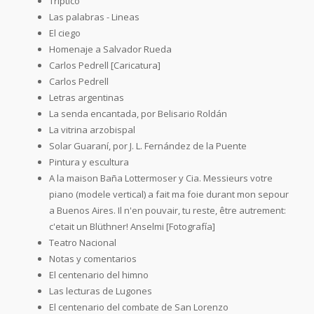
Tríptico
Las palabras - Lineas
El ciego
Homenaje a Salvador Rueda
Carlos Pedrell [Caricatura]
Carlos Pedrell
Letras argentinas
La senda encantada, por Belisario Roldán
La vitrina arzobispal
Solar Guaraní, por J. L. Fernández de la Puente
Pintura y escultura
A la maison Baña Lottermoser y Cia. Messieurs votre
piano (modele vertical) a fait ma foie durant mon sepour
a Buenos Aires. Il n'en pouvair, tu reste, être autrement:
c'etait un Blüthner! Anselmi [Fotografía]
Teatro Nacional
Notas y comentarios
El centenario del himno
Las lecturas de Lugones
El centenario del combate de San Lorenzo