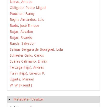
Nervo, Amado
Obligado, Pedro Miguel
Pouchan, Fanny
Reyna Almandos, Luis
Rodó, José Enrique
Rojas, Absalón
Rojas, Ricardo
Rueda, Salvador
Salinas Bergara de Bourguet, Lola
Schaefer Gallo, Carlos
Suárez Calimano, Emilio
Terzaga (hijo), Andrés
Turini (hijo), Ernesto P.
Ugarte, Manuel
W. W. [Pseud.]
Metadaten Besitzer
Ausblenden