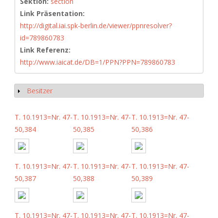
Sektion:
section
Link Präsentation:
http://digital.iai.spk-berlin.de/viewer/ppnresolver?
id=789860783
Link Referenz:
http://www.iaicat.de/DB=1/PPN?PPN=789860783
Besitzer
Anzeigen
T. 10.1913=Nr. 47-
T. 10.1913=Nr. 47-
T. 10.1913=Nr. 47-
50,384
50,385
50,386
T. 10.1913=Nr. 47-
T. 10.1913=Nr. 47-
T. 10.1913=Nr. 47-
50,387
50,388
50,389
T. 10.1913=Nr. 47-
T. 10.1913=Nr. 47-
T. 10.1913=Nr. 47-