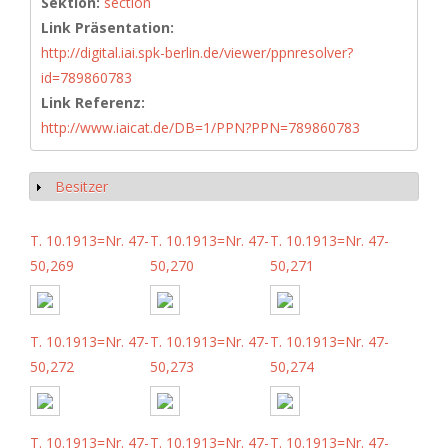
Sektion:
section
Link Präsentation:
http://digital.iai.spk-berlin.de/viewer/ppnresolver?
id=789860783
Link Referenz:
http://www.iaicat.de/DB=1/PPN?PPN=789860783
Besitzer
Anzeigen
T. 10.1913=Nr. 47-
T. 10.1913=Nr. 47-
T. 10.1913=Nr. 47-
50,269
50,270
50,271
T. 10.1913=Nr. 47-
T. 10.1913=Nr. 47-
T. 10.1913=Nr. 47-
50,272
50,273
50,274
T. 10.1913=Nr. 47-
T. 10.1913=Nr. 47-
T. 10.1913=Nr. 47-