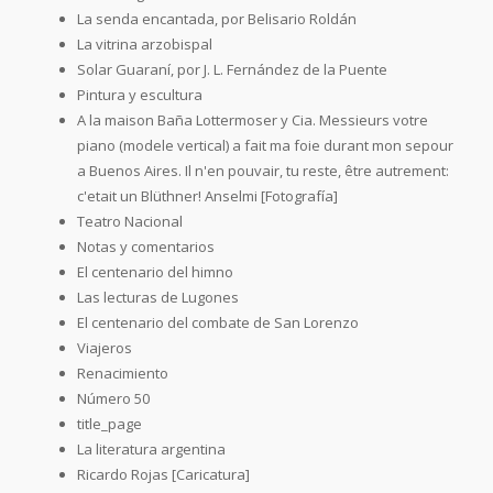
La senda encantada, por Belisario Roldán
La vitrina arzobispal
Solar Guaraní, por J. L. Fernández de la Puente
Pintura y escultura
A la maison Baña Lottermoser y Cia. Messieurs votre
piano (modele vertical) a fait ma foie durant mon sepour
a Buenos Aires. Il n'en pouvair, tu reste, être autrement:
c'etait un Blüthner! Anselmi [Fotografía]
Teatro Nacional
Notas y comentarios
El centenario del himno
Las lecturas de Lugones
El centenario del combate de San Lorenzo
Viajeros
Renacimiento
Número 50
title_page
La literatura argentina
Ricardo Rojas [Caricatura]