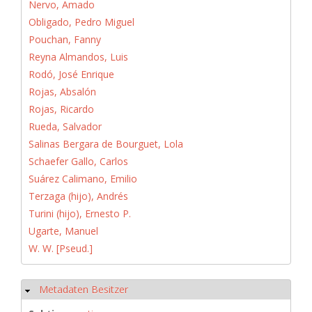
Nervo, Amado
Obligado, Pedro Miguel
Pouchan, Fanny
Reyna Almandos, Luis
Rodó, José Enrique
Rojas, Absalón
Rojas, Ricardo
Rueda, Salvador
Salinas Bergara de Bourguet, Lola
Schaefer Gallo, Carlos
Suárez Calimano, Emilio
Terzaga (hijo), Andrés
Turini (hijo), Ernesto P.
Ugarte, Manuel
W. W. [Pseud.]
Metadaten Besitzer
Ausblenden