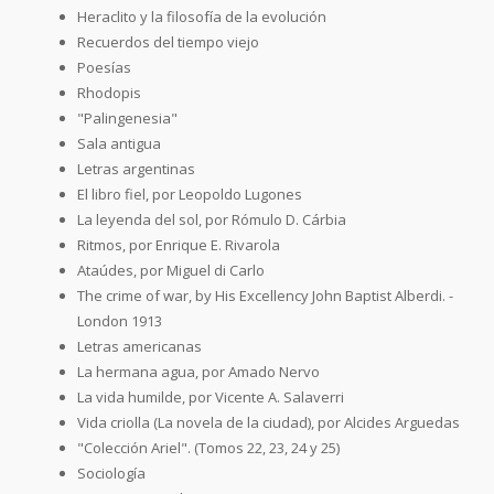
Heraclito y la filosofía de la evolución
Recuerdos del tiempo viejo
Poesías
Rhodopis
"Palingenesia"
Sala antigua
Letras argentinas
El libro fiel, por Leopoldo Lugones
La leyenda del sol, por Rómulo D. Cárbia
Ritmos, por Enrique E. Rivarola
Ataúdes, por Miguel di Carlo
The crime of war, by His Excellency John Baptist Alberdi. -
London 1913
Letras americanas
La hermana agua, por Amado Nervo
La vida humilde, por Vicente A. Salaverri
Vida criolla (La novela de la ciudad), por Alcides Arguedas
"Colección Ariel". (Tomos 22, 23, 24 y 25)
Sociología