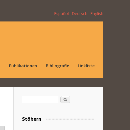
Español
Deutsch
English
k
Publikationen
Bibliografie
Linkliste
Suchformular
Suche
Stöbern