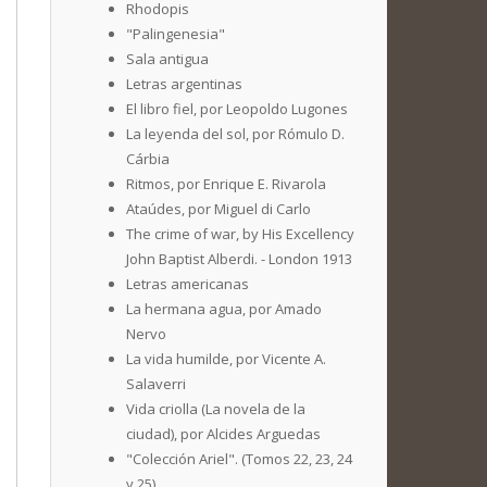
Rhodopis
"Palingenesia"
Sala antigua
Letras argentinas
El libro fiel, por Leopoldo Lugones
La leyenda del sol, por Rómulo D.
Cárbia
Ritmos, por Enrique E. Rivarola
Ataúdes, por Miguel di Carlo
The crime of war, by His Excellency
John Baptist Alberdi. - London 1913
Letras americanas
La hermana agua, por Amado
Nervo
La vida humilde, por Vicente A.
Salaverri
Vida criolla (La novela de la
ciudad), por Alcides Arguedas
"Colección Ariel". (Tomos 22, 23, 24
y 25)