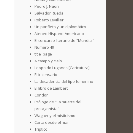
Pedro J. Naón
Salvador Rueda
Roberto Levillier
Un panfleto y un diplomático
Ateneo Hispano-Americano
El concurso literario de "Mundial"
Número 49
title_page
A campo y cielo...
Leopoldo Lugones [Caricatura]
El incensario
La decadencia del tipo femenino
El libro de Lamberti
Condor
Prólogo de "La muerte del
protagonista"
Wagner y el misticismo
Carta desde el mar
Tríptico