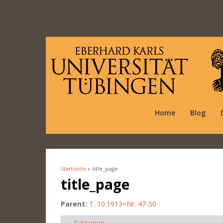
Home
Blog
Startseite
» title_page
Sie sind hier
title_page
Parent:
T. 10.1913=Nr. 47-50
Personen
Ausblenden