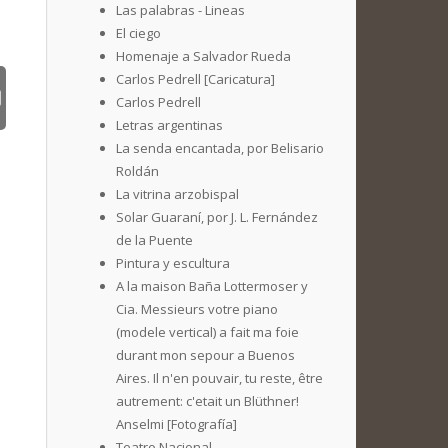
Las palabras - Lineas
El ciego
Homenaje a Salvador Rueda
Carlos Pedrell [Caricatura]
Carlos Pedrell
Letras argentinas
La senda encantada, por Belisario
Roldán
La vitrina arzobispal
Solar Guaraní, por J. L. Fernández
de la Puente
Pintura y escultura
A la maison Baña Lottermoser y
Cia. Messieurs votre piano
(modele vertical) a fait ma foie
durant mon sepour a Buenos
Aires. Il n'en pouvair, tu reste, être
autrement: c'etait un Blüthner!
Anselmi [Fotografía]
Teatro Nacional