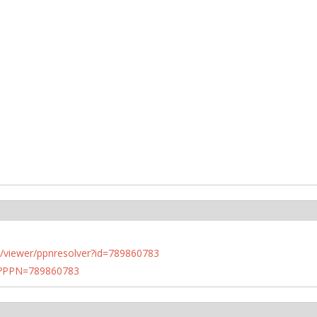
n.de/viewer/ppnresolver?id=789860783
PN?PPN=789860783