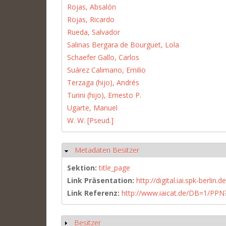
Rojas, Absalón
Rojas, Ricardo
Rueda, Salvador
Salinas Bergara de Bourguet, Lola
Schaefer Gallo, Carlos
Suárez Calimano, Emilio
Terzaga (hijo), Andrés
Turini (hijo), Ernesto P.
Ugarte, Manuel
W. W. [Pseud.]
Metadaten Besitzer
Ausblenden
Sektion:
title_page
Link Präsentation:
http://digital.iai.spk-berli
Link Referenz:
http://www.iaicat.de/DB=1/P
Besitzer
Anzeigen