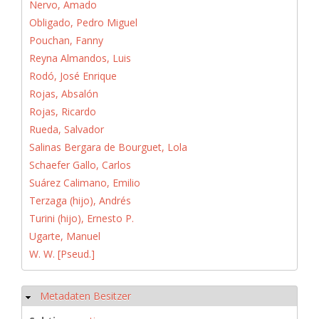
Nervo, Amado
Obligado, Pedro Miguel
Pouchan, Fanny
Reyna Almandos, Luis
Rodó, José Enrique
Rojas, Absalón
Rojas, Ricardo
Rueda, Salvador
Salinas Bergara de Bourguet, Lola
Schaefer Gallo, Carlos
Suárez Calimano, Emilio
Terzaga (hijo), Andrés
Turini (hijo), Ernesto P.
Ugarte, Manuel
W. W. [Pseud.]
Metadaten Besitzer
Ausblenden