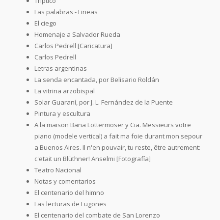
Tríptico
Las palabras - Lineas
El ciego
Homenaje a Salvador Rueda
Carlos Pedrell [Caricatura]
Carlos Pedrell
Letras argentinas
La senda encantada, por Belisario Roldán
La vitrina arzobispal
Solar Guaraní, por J. L. Fernández de la Puente
Pintura y escultura
A la maison Baña Lottermoser y Cia. Messieurs votre
piano (modele vertical) a fait ma foie durant mon sepour
a Buenos Aires. Il n'en pouvair, tu reste, être autrement:
c'etait un Blüthner! Anselmi [Fotografía]
Teatro Nacional
Notas y comentarios
El centenario del himno
Las lecturas de Lugones
El centenario del combate de San Lorenzo