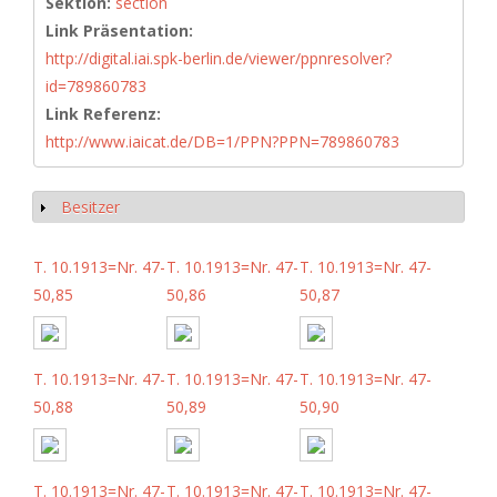
Sektion:
section
Link Präsentation:
http://digital.iai.spk-berlin.de/viewer/ppnresolver?
id=789860783
Link Referenz:
http://www.iaicat.de/DB=1/PPN?PPN=789860783
Besitzer
Anzeigen
T. 10.1913=Nr. 47-
T. 10.1913=Nr. 47-
T. 10.1913=Nr. 47-
50,85
50,86
50,87
T. 10.1913=Nr. 47-
T. 10.1913=Nr. 47-
T. 10.1913=Nr. 47-
50,88
50,89
50,90
T. 10.1913=Nr. 47-
T. 10.1913=Nr. 47-
T. 10.1913=Nr. 47-