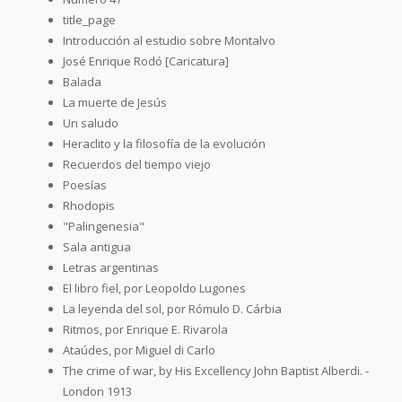
title_page
Introducción al estudio sobre Montalvo
José Enrique Rodó [Caricatura]
Balada
La muerte de Jesús
Un saludo
Heraclito y la filosofía de la evolución
Recuerdos del tiempo viejo
Poesías
Rhodopis
"Palingenesia"
Sala antigua
Letras argentinas
El libro fiel, por Leopoldo Lugones
La leyenda del sol, por Rómulo D. Cárbia
Ritmos, por Enrique E. Rivarola
Ataúdes, por Miguel di Carlo
The crime of war, by His Excellency John Baptist Alberdi. -
London 1913