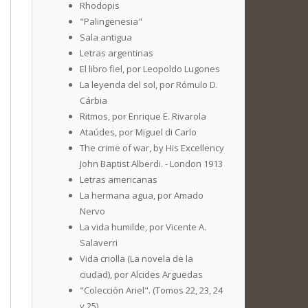
Rhodopis
"Palingenesia"
Sala antigua
Letras argentinas
El libro fiel, por Leopoldo Lugones
La leyenda del sol, por Rómulo D.
Cárbia
Ritmos, por Enrique E. Rivarola
Ataúdes, por Miguel di Carlo
The crime of war, by His Excellency
John Baptist Alberdi. - London 1913
Letras americanas
La hermana agua, por Amado
Nervo
La vida humilde, por Vicente A.
Salaverri
Vida criolla (La novela de la
ciudad), por Alcides Arguedas
"Colección Ariel". (Tomos 22, 23, 24
y 25)