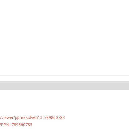
n.de/viewer/ppnresolver?id=789860783
PN?PPN=789860783