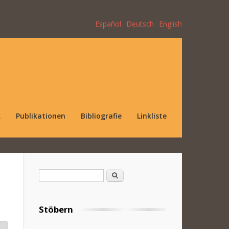
Español
Deutsch
English
k
Publikationen
Bibliografie
Linkliste
Suchformular
Suche
Stöbern