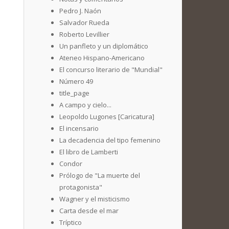
Pedro J. Naón
Salvador Rueda
Roberto Levillier
Un panfleto y un diplomático
Ateneo Hispano-Americano
El concurso literario de "Mundial"
Número 49
title_page
A campo y cielo...
Leopoldo Lugones [Caricatura]
El incensario
La decadencia del tipo femenino
El libro de Lamberti
Condor
Prólogo de "La muerte del
protagonista"
Wagner y el misticismo
Carta desde el mar
Tríptico