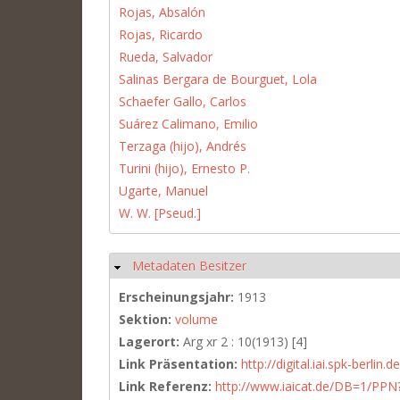
Rojas, Absalón
Rojas, Ricardo
Rueda, Salvador
Salinas Bergara de Bourguet, Lola
Schaefer Gallo, Carlos
Suárez Calimano, Emilio
Terzaga (hijo), Andrés
Turini (hijo), Ernesto P.
Ugarte, Manuel
W. W. [Pseud.]
Metadaten Besitzer
Ausblenden
Erscheinungsjahr:
1913
Sektion:
volume
Lagerort:
Arg xr 2 : 10(1913) [4]
Link Präsentation:
http://digital.iai.spk-berli
Link Referenz:
http://www.iaicat.de/DB=1/P