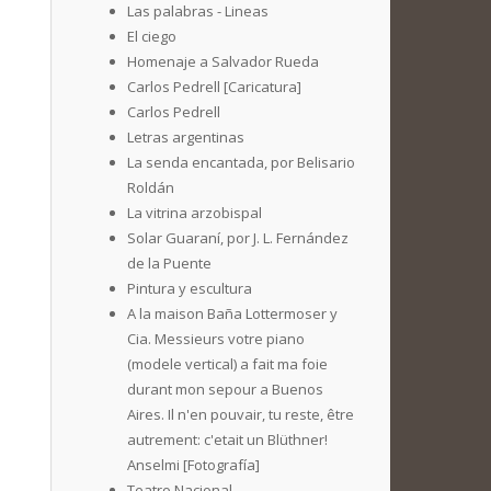
Las palabras - Lineas
El ciego
Homenaje a Salvador Rueda
Carlos Pedrell [Caricatura]
Carlos Pedrell
Letras argentinas
La senda encantada, por Belisario
Roldán
La vitrina arzobispal
Solar Guaraní, por J. L. Fernández
de la Puente
Pintura y escultura
A la maison Baña Lottermoser y
Cia. Messieurs votre piano
(modele vertical) a fait ma foie
durant mon sepour a Buenos
Aires. Il n'en pouvair, tu reste, être
autrement: c'etait un Blüthner!
Anselmi [Fotografía]
Teatro Nacional