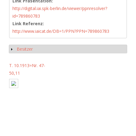
Link Präsentation:
http://digital.iai.spk-berlin.de/viewer/ppnresolver?
id=789860783
Link Referenz:
http://www.iaicat.de/DB=1/PPN?PPN=789860783
Besitzer
Anzeigen
T. 10.1913=Nr. 47-
50,11