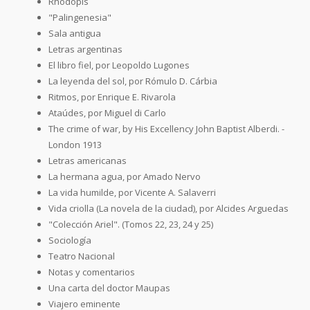
Rhodopis
"Palingenesia"
Sala antigua
Letras argentinas
El libro fiel, por Leopoldo Lugones
La leyenda del sol, por Rómulo D. Cárbia
Ritmos, por Enrique E. Rivarola
Ataúdes, por Miguel di Carlo
The crime of war, by His Excellency John Baptist Alberdi. -
London 1913
Letras americanas
La hermana agua, por Amado Nervo
La vida humilde, por Vicente A. Salaverri
Vida criolla (La novela de la ciudad), por Alcides Arguedas
"Colección Ariel". (Tomos 22, 23, 24 y 25)
Sociología
Teatro Nacional
Notas y comentarios
Una carta del doctor Maupas
Viajero eminente