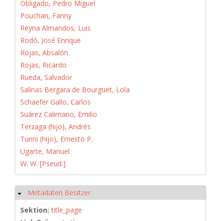
Obligado, Pedro Miguel
Pouchan, Fanny
Reyna Almandos, Luis
Rodó, José Enrique
Rojas, Absalón
Rojas, Ricardo
Rueda, Salvador
Salinas Bergara de Bourguet, Lola
Schaefer Gallo, Carlos
Suárez Calimano, Emilio
Terzaga (hijo), Andrés
Turini (hijo), Ernesto P.
Ugarte, Manuel
W. W. [Pseud.]
Metadaten Besitzer
Ausblenden
Sektion:
title_page