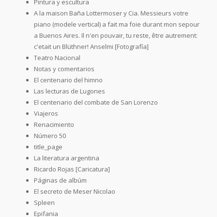
Pintura y escultura
A la maison Baña Lottermoser y Cia. Messieurs votre
piano (modele vertical) a fait ma foie durant mon sepour
a Buenos Aires. Il n'en pouvair, tu reste, être autrement:
c'etait un Blüthner! Anselmi [Fotografía]
Teatro Nacional
Notas y comentarios
El centenario del himno
Las lecturas de Lugones
El centenario del combate de San Lorenzo
Viajeros
Renacimiento
Número 50
title_page
La literatura argentina
Ricardo Rojas [Caricatura]
Páginas de albúm
El secreto de Meser Nicolao
Spleen
Epifania