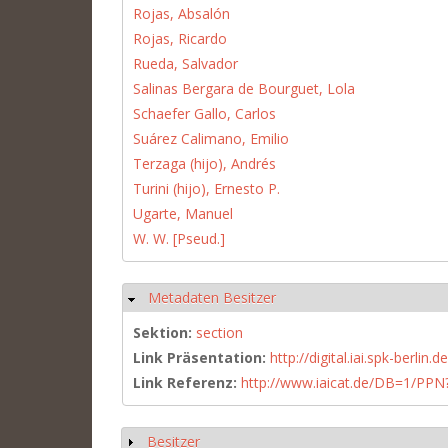
Rojas, Absalón
Rojas, Ricardo
Rueda, Salvador
Salinas Bergara de Bourguet, Lola
Schaefer Gallo, Carlos
Suárez Calimano, Emilio
Terzaga (hijo), Andrés
Turini (hijo), Ernesto P.
Ugarte, Manuel
W. W. [Pseud.]
Metadaten Besitzer
Ausblenden
Sektion:
section
Link Präsentation:
http://digital.iai.spk-berli
Link Referenz:
http://www.iaicat.de/DB=1/P
Besitzer
Anzeigen