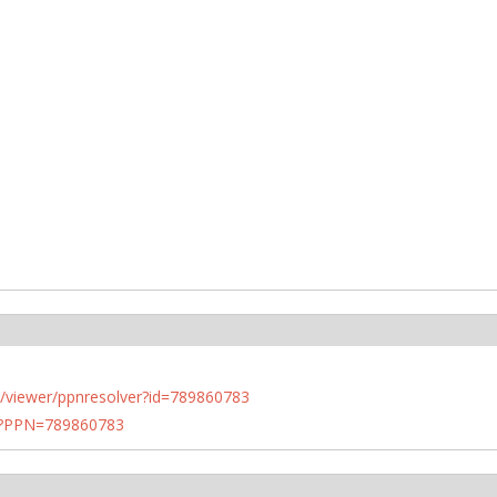
n.de/viewer/ppnresolver?id=789860783
PN?PPN=789860783