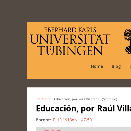
Home
Blog
Startseite
» Educación, por Raúl Villarroel. (Santa Fe)
Sie sind hier
Educación, por Raúl Vill
Parent:
T. 10.1913=Nr. 47-50
Personen
Ausblenden