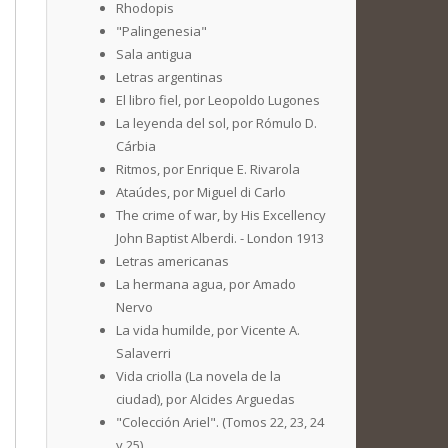
Rhodopis
"Palingenesia"
Sala antigua
Letras argentinas
El libro fiel, por Leopoldo Lugones
La leyenda del sol, por Rómulo D.
Cárbia
Ritmos, por Enrique E. Rivarola
Ataúdes, por Miguel di Carlo
The crime of war, by His Excellency
John Baptist Alberdi. - London 1913
Letras americanas
La hermana agua, por Amado
Nervo
La vida humilde, por Vicente A.
Salaverri
Vida criolla (La novela de la
ciudad), por Alcides Arguedas
"Colección Ariel". (Tomos 22, 23, 24
y 25)