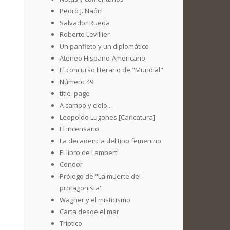
Pedro J. Naón
Salvador Rueda
Roberto Levillier
Un panfleto y un diplomático
Ateneo Hispano-Americano
El concurso literario de "Mundial"
Número 49
title_page
A campo y cielo...
Leopoldo Lugones [Caricatura]
El incensario
La decadencia del tipo femenino
El libro de Lamberti
Condor
Prólogo de "La muerte del
protagonista"
Wagner y el misticismo
Carta desde el mar
Tríptico