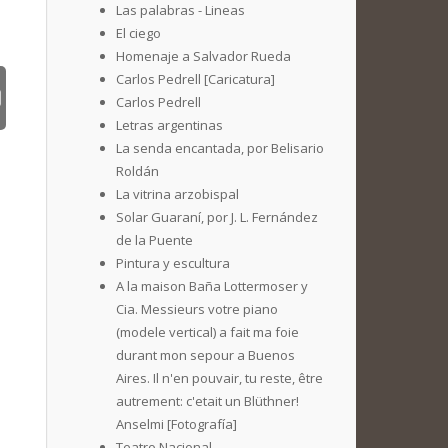
Las palabras - Lineas
El ciego
Homenaje a Salvador Rueda
Carlos Pedrell [Caricatura]
Carlos Pedrell
Letras argentinas
La senda encantada, por Belisario
Roldán
La vitrina arzobispal
Solar Guaraní, por J. L. Fernández
de la Puente
Pintura y escultura
A la maison Baña Lottermoser y
Cia. Messieurs votre piano
(modele vertical) a fait ma foie
durant mon sepour a Buenos
Aires. Il n'en pouvair, tu reste, être
autrement: c'etait un Blüthner!
Anselmi [Fotografía]
Teatro Nacional