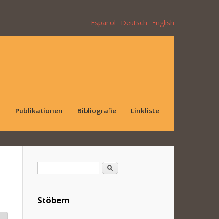
Español
Deutsch
English
k
Publikationen
Bibliografie
Linkliste
Suchformular
Suche
Stöbern