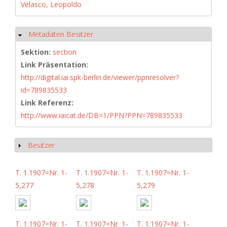
Velasco, Leopoldo
Metadaten Besitzer
Hide
Sektion:
section
Link Präsentation:
http://digital.iai.spk-berlin.de/viewer/ppnresolver?
id=789835533
Link Referenz:
http://www.iaicat.de/DB=1/PPN?PPN=789835533
Besitzer
Show
T. 1.1907=Nr. 1-
T. 1.1907=Nr. 1-
T. 1.1907=Nr. 1-
5,277
5,278
5,279
T. 1.1907=Nr. 1-
T. 1.1907=Nr. 1-
T. 1.1907=Nr. 1-