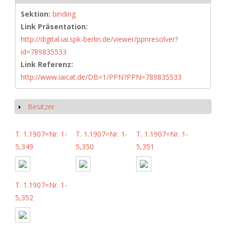
Sektion:
binding
Link Präsentation:
http://digital.iai.spk-berlin.de/viewer/ppnresolver?
id=789835533
Link Referenz:
http://www.iaicat.de/DB=1/PPN?PPN=789835533
Besitzer
Show
T. 1.1907=Nr. 1-
T. 1.1907=Nr. 1-
T. 1.1907=Nr. 1-
5,349
5,350
5,351
T. 1.1907=Nr. 1-
5,352