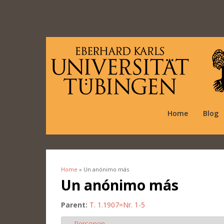
Home
Blog
Home
» Un anónimo más
You are here
Un anónimo más
Parent:
T. 1.1907=Nr. 1-5
Personen
Hide