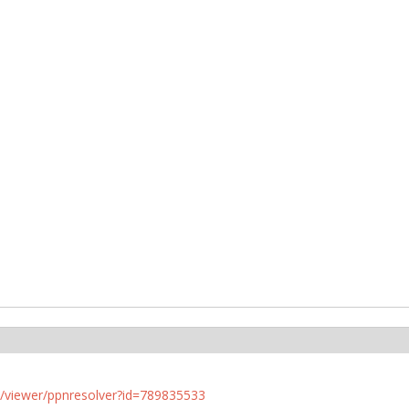
n.de/viewer/ppnresolver?id=789835533