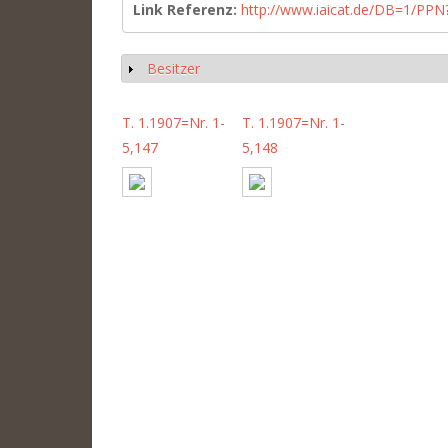
Link Referenz:
http://www.iaicat.de/DB=1/P
Besitzer
Show
T. 1.1907=Nr. 1-
T. 1.1907=Nr. 1-
5,147
5,148