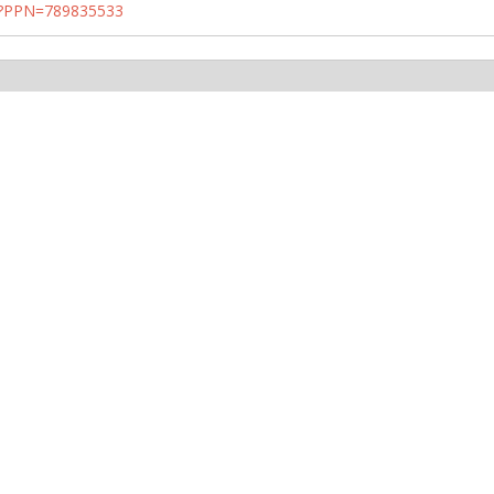
PN?PPN=789835533