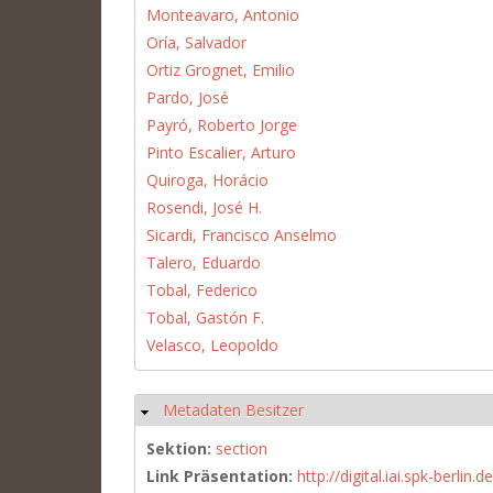
Monteavaro, Antonio
Oría, Salvador
Ortiz Grognet, Emilio
Pardo, José
Payró, Roberto Jorge
Pinto Escalier, Arturo
Quiroga, Horácio
Rosendi, José H.
Sicardi, Francisco Anselmo
Talero, Eduardo
Tobal, Federico
Tobal, Gastón F.
Velasco, Leopoldo
Metadaten Besitzer
Hide
Sektion:
section
Link Präsentation:
http://digital.iai.spk-berli