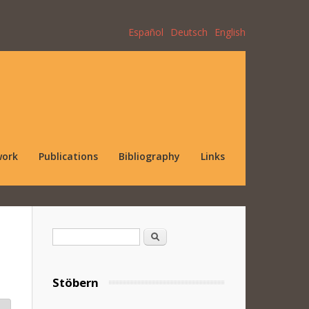
Español
Deutsch
English
work
Publications
Bibliography
Links
Search form
Search
Stöbern