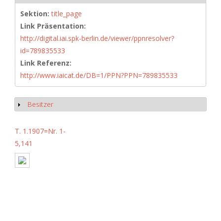
Sektion:
title_page
Link Präsentation:
http://digital.iai.spk-berlin.de/viewer/ppnresolver?
id=789835533
Link Referenz:
http://www.iaicat.de/DB=1/PPN?PPN=789835533
Besitzer
Show
T. 1.1907=Nr. 1-
5,141