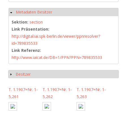
Metadaten Besitzer
Hide
Sektion:
section
Link Präsentation:
http://digital.iai.spk-berlin.de/viewer/ppnresolver?
id=789835533
Link Referenz:
http://www.iaicat.de/DB=1/PPN?PPN=789835533
Besitzer
Show
T. 1.1907=Nr. 1-
T. 1.1907=Nr. 1-
T. 1.1907=Nr. 1-
5,261
5,262
5,263