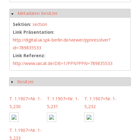
Metadaten Besitzer
Hide
Sektion:
section
Link Präsentation:
http://digital.iai.spk-berlin.de/viewer/ppnresolver?
id=789835533
Link Referenz:
http://www.iaicat.de/DB=1/PPN?PPN=789835533
Besitzer
Show
T. 1.1907=Nr. 1-
T. 1.1907=Nr. 1-
T. 1.1907=Nr. 1-
5,230
5,231
5,232
T. 1.1907=Nr. 1-
5,233