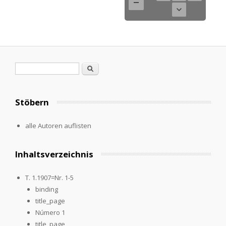
Search form
Search
Stöbern
alle Autoren auflisten
Inhaltsverzeichnis
T. 1.1907=Nr. 1-5
binding
title_page
Número 1
title_page