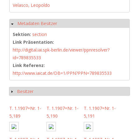
Velasco, Leopoldo
Metadaten Besitzer
Hide
Sektion:
section
Link Präsentation:
http://digital.iai.spk-berlin.de/viewer/ppnresolver?
id=789835533
Link Referenz:
http://www.iaicat.de/DB=1/PPN?PPN=789835533
Besitzer
Show
T. 1.1907=Nr. 1-
T. 1.1907=Nr. 1-
T. 1.1907=Nr. 1-
5,189
5,190
5,191