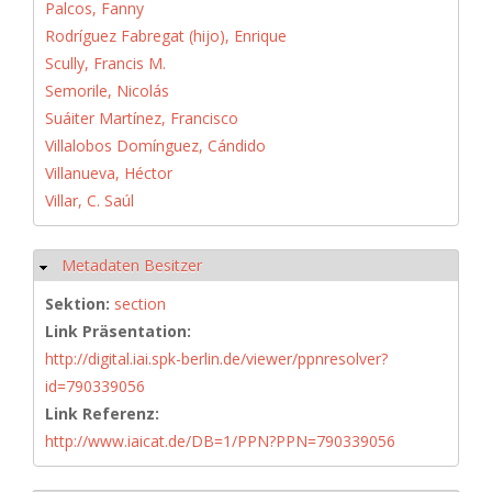
Palcos, Fanny
Rodríguez Fabregat (hijo), Enrique
Scully, Francis M.
Semorile, Nicolás
Suáiter Martínez, Francisco
Villalobos Domínguez, Cándido
Villanueva, Héctor
Villar, C. Saúl
Metadaten Besitzer
Hide
Sektion:
section
Link Präsentation:
http://digital.iai.spk-berlin.de/viewer/ppnresolver?
id=790339056
Link Referenz:
http://www.iaicat.de/DB=1/PPN?PPN=790339056