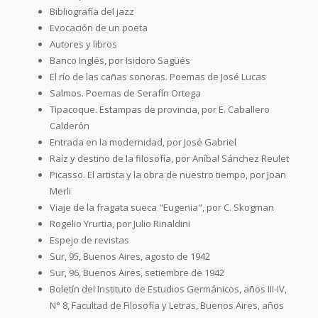
Bibliografía del jazz
Evocación de un poeta
Autores y libros
Banco Inglés, por Isidoro Sagüés
El río de las cañas sonoras. Poemas de José Lucas
Salmos. Poemas de Serafín Ortega
Tipacoque. Estampas de provincia, por E. Caballero
Calderón
Entrada en la modernidad, por José Gabriel
Raíz y destino de la filosofía, por Aníbal Sánchez Reulet
Picasso. El artista y la obra de nuestro tiempo, por Joan
Merli
Viaje de la fragata sueca "Eugenia", por C. Skogman
Rogelio Yrurtia, por Julio Rinaldini
Espejo de revistas
Sur, 95, Buenos Aires, agosto de 1942
Sur, 96, Buenos Aires, setiembre de 1942
Boletín del Instituto de Estudios Germánicos, años III-IV,
N° 8, Facultad de Filosofía y Letras, Buenos Aires, años