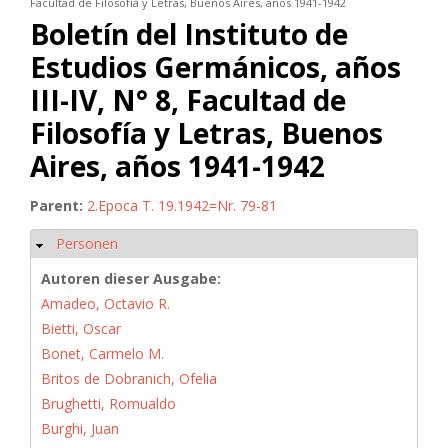
Facultad de Filosofía y Letras, Buenos Aires, años 1941-1942
Boletín del Instituto de
Estudios Germánicos, años
III-IV, N° 8, Facultad de
Filosofía y Letras, Buenos
Aires, años 1941-1942
Parent:
2.Epoca T. 19.1942=Nr. 79-81
Personen
Hide
Autoren dieser Ausgabe:
Amadeo, Octavio R.
Bietti, Oscar
Bonet, Carmelo M.
Britos de Dobranich, Ofelia
Brughetti, Romualdo
Burghi, Juan