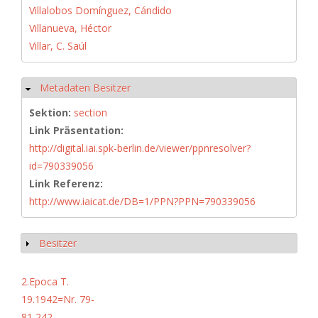
Villalobos Domínguez, Cándido
Villanueva, Héctor
Villar, C. Saúl
Metadaten Besitzer
Hide
Sektion:
section
Link Präsentation:
http://digital.iai.spk-berlin.de/viewer/ppnresolver?
id=790339056
Link Referenz:
http://www.iaicat.de/DB=1/PPN?PPN=790339056
Besitzer
Show
2.Epoca T.
19.1942=Nr. 79-
81,242