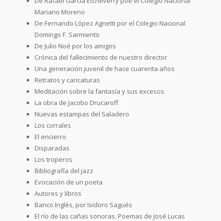
De Rafael García Etcheverry poe el Colegio Nacional
Mariano Moreno
De Fernando López Agnetti por el Colegio Nacional
Domingo F. Sarmiento
De Julio Noé por los amigos
Crónica del fallecimiento de nuestro director
Una generación juvenil de hace cuarenta años
Retratos y caricaturas
Meditación sobre la fantasía y sus excesos
La obra de Jacobo Drucaroff
Nuevas estampas del Saladero
Los corrales
El encierro
Disparadas
Los troperos
Bibliografía del jazz
Evocación de un poeta
Autores y libros
Banco Inglés, por Isidoro Sagüés
El río de las cañas sonoras. Poemas de José Lucas