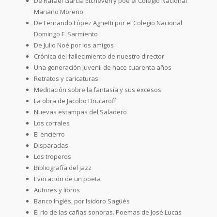
De Rafael García Etcheverry poe el Colegio Nacional
Mariano Moreno
De Fernando López Agnetti por el Colegio Nacional
Domingo F. Sarmiento
De Julio Noé por los amigos
Crónica del fallecimiento de nuestro director
Una generación juvenil de hace cuarenta años
Retratos y caricaturas
Meditación sobre la fantasía y sus excesos
La obra de Jacobo Drucaroff
Nuevas estampas del Saladero
Los corrales
El encierro
Disparadas
Los troperos
Bibliografía del jazz
Evocación de un poeta
Autores y libros
Banco Inglés, por Isidoro Sagüés
El río de las cañas sonoras. Poemas de José Lucas