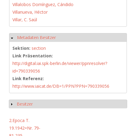
Villalobos Domínguez, Cándido
Villanueva, Héctor
Villar, C. Saúl
Metadaten Besitzer
Hide
Sektion:
section
Link Präsentation:
http://digital.iai.spk-berlin.de/viewer/ppnresolver?
id=790339056
Link Referenz:
http://www.iaicat.de/DB=1/PPN?PPN=790339056
Besitzer
Show
2.Epoca T.
19.1942=Nr. 79-
81,235