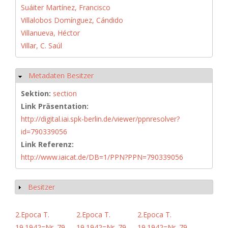
Suáiter Martínez, Francisco
Villalobos Domínguez, Cándido
Villanueva, Héctor
Villar, C. Saúl
Metadaten Besitzer
Hide
Sektion:
section
Link Präsentation:
http://digital.iai.spk-berlin.de/viewer/ppnresolver?
id=790339056
Link Referenz:
http://www.iaicat.de/DB=1/PPN?PPN=790339056
Besitzer
Show
2.Epoca T.
2.Epoca T.
2.Epoca T.
19.1942=Nr. 79-
19.1942=Nr. 79-
19.1942=Nr. 79-