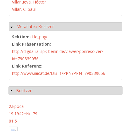
Villanueva, Héctor
Villar, C. Saúl
Metadaten Besitzer
Hide
Sektion:
title_page
Link Präsentation:
http://digital.iai.spk-berlin.de/viewer/ppnresolver?
id=790339056
Link Referenz:
http://www.iaicat.de/DB=1/PPN?PPN=790339056
Besitzer
Show
2.Epoca T.
19.1942=Nr. 79-
81,5