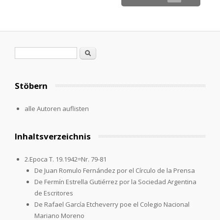
Search form
Search
Stöbern
alle Autoren auflisten
Inhaltsverzeichnis
2.Epoca T. 19.1942=Nr. 79-81
De Juan Romulo Fernández por el Círculo de la Prensa
De Fermín Estrella Gutiérrez por la Sociedad Argentina
de Escritores
De Rafael García Etcheverry poe el Colegio Nacional
Mariano Moreno