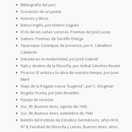
Bibliografía del jazz
Evocación de un poeta
Autores y libros
Banco Inglés, por Isidoro Sagüés
El río de las cañas sonoras. Poemas de José Lucas
Salmos. Poemas de Serafín Ortega
Tipacoque. Estampas de provincia, por E. Caballero
Calderón
Entrada en la modernidad, por José Gabriel
Raíz y destino de la filosofía, por Aníbal Sánchez Reulet
Picasso. El artista y la obra de nuestro tiempo, por Joan
Merli
Viaje de la fragata sueca "Eugenia", por C. Skogman
Rogelio Yrurtia, por Julio Rinaldini
Espejo de revistas
Sur, 95, Buenos Aires, agosto de 1942
Sur, 96, Buenos Aires, setiembre de 1942
Boletín del Instituto de Estudios Germánicos, años III-IV,
N° 8, Facultad de Filosofía y Letras, Buenos Aires, años