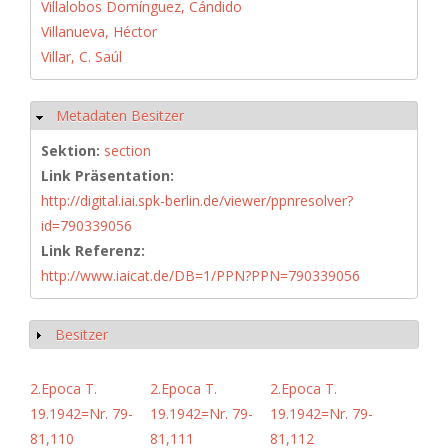
Villalobos Domínguez, Cándido
Villanueva, Héctor
Villar, C. Saúl
Metadaten Besitzer
Hide
Sektion:
section
Link Präsentation:
http://digital.iai.spk-berlin.de/viewer/ppnresolver?
id=790339056
Link Referenz:
http://www.iaicat.de/DB=1/PPN?PPN=790339056
Besitzer
Show
2.Epoca T.
2.Epoca T.
2.Epoca T.
19.1942=Nr. 79-
19.1942=Nr. 79-
19.1942=Nr. 79-
81,110
81,111
81,112